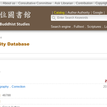
．
About us
．
Consultative Committee
．
Ask Librarian
．
Contribution
．
Copyrig
｜
Catalog
｜
Author Authority
｜
Google
｜
Search engine
．
Fulltext
．
Scriptures
．
L
se
会
2
．
20
ography
Correction
：
46788
：