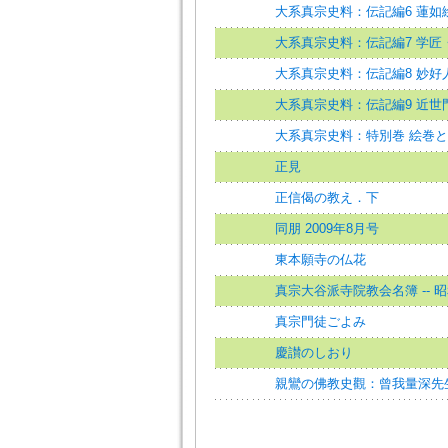
大系真宗史料：伝記編6 蓮如
大系真宗史料：伝記編7 学匠
大系真宗史料：伝記編8 妙好
大系真宗史料：伝記編9 近世
大系真宗史料：特別巻 絵巻
正見
正信偈の教え．下
同朋 2009年8月号
東本願寺の仏花
真宗大谷派寺院教会名簿 -- 昭
真宗門徒ごよみ
慶讃のしおり
親鸞の佛教史觀：曾我量深先