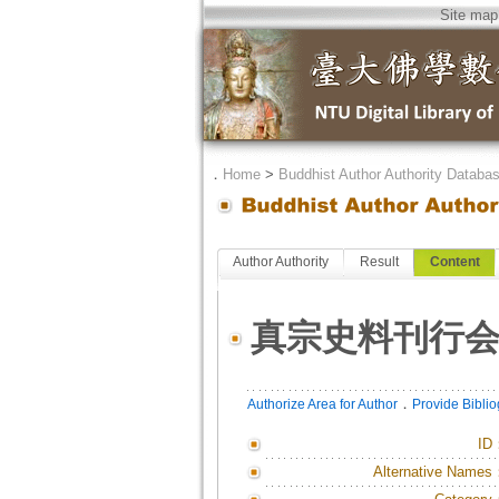
Site map
．
Home
>
Buddhist Author Authority Databa
Author Authority
Result
Content
真宗史料刊行
．
Authorize Area for Author
Provide Bibli
ID
Alternative Names