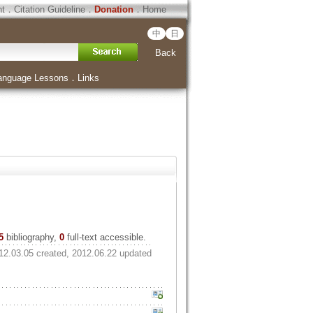
ht
．
Citation Guideline
．
Donation
．
Home
中
日
Back
anguage Lessons
．
Links
5
bibliography,
0
full-text accessible.
12.03.05 created, 2012.06.22 updated