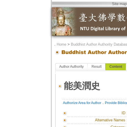
Site map
．
Home
>
Buddhist Author Authority Databa
Author Authority
Result
Content
能美潤史
．
Authorize Area for Author
Provide Bibli
ID
Alternative Names