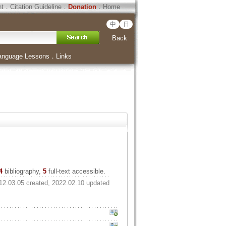
ht
．
Citation Guideline
．
Donation
．
Home
中
日
Back
anguage Lessons
．
Links
4
bibliography,
5
full-text accessible.
12.03.05 created, 2022.02.10 updated