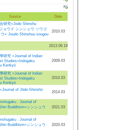
Source
Date
究=Jodo Shinshu
ch=ジョウド シンシュウ ソウゴ
2010.03
 Joudo Shinshuu sougou
2013.09.19
 =Journal of Indian
2009.03
st Studies=Indogaku
u Kenkyū
 =Journal of Indian
2010.03
st Studies=Indogaku
u Kenkyū
rnal of Jōdo-Shinshū
2014.03
hugaku : Journal of
in Shin Buddhism=シンシュウ
2021.03
hugaku : Journal of
in Shin Buddhism=シンシュウ
2020.03