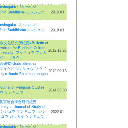
hugaku : Journal of
in Shin Buddhism=シンシュウ
2010.03
hugaku : Journal of
in Shin Buddhism=シンシュウ
2018.03
化研究所紀要=Bulletin of
stitute for Buddhist Culture,
2012.12.26
University=ブッキョウ ブンカ
ジョ キヨウ
究=Jodo Shinshu
ch=ジョウド シンシュウ ソウゴ
2012.09.15
 Joudo Shinshuu sougou
nal of Religious Studies=
2014.03.30
ウ ケンキュウ
: 眞宗連合學會研究紀要
enkyu : Journal of Study of
=シンシュウ ケンキュウ : シン
2022.01
ンゴウ ガッカイ ケンキュウ
hugaku : Journal of