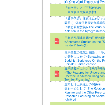
it's One Word Theory and Tw
『御文章』と『三部仮名鈔』 
三回大会研究発表要旨)
『教行信証』坂東本に付され
問題 (川添泰信教授定年退職記
仏教と親鸞教義)=The Various Pr
Kakuten in the Kyogyoshinsh
三業惑乱関連書籍の註釈的研
=Annotated Studies on the "
Incident"Texts(1)
真宗聖教の流伝と編纂 : 『
の発刊によせて=Spreading and E
Buddhist Scriptures On the Pu
Shinsku Seiten Zensho
真宗談義本における教学理解
=The Features for Understand
Doctrine in Shinshu Dangibon
Text for Preaching)
蓮如と浄土異流との関係考 :
堯を中心として=The Relationsh
Rennyo and the Other Pure L
Research Focusing on Shōke
Ichijōryū