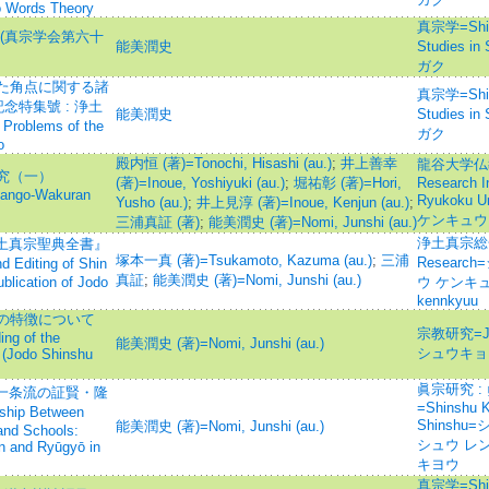
o Words Theory
真宗学=Shins
(真宗学会第六十
能美潤史
Studies 
ガク
た角点に関する諸
真宗学=Shins
念特集號 : 浄土
能美潤史
Studies 
oblems of the
ガク
o
殿内恒 (著)=Tonochi, Hisashi (au.)
;
井上善幸
龍谷大学仏教文
究（一）
(著)=Inoue, Yoshiyuki (au.)
;
堀祐彰 (著)=Hori,
Research In
Sango-Wakuran
Ryukoku 
Yusho (au.)
;
井上見淳 (著)=Inoue, Kenjun (au.)
;
ケンキュウ
三浦真証 (著)
;
能美潤史 (著)=Nomi, Junshi (au.)
浄土真宗総合研
浄土真宗聖典全書』
塚本一真 (著)=Tsukamoto, Kazuma (au.)
;
三浦
Resear
diting of Shin
真証
;
能美潤史 (著)=Nomi, Junshi (au.)
blication of Jodo
ウ ケンキュウ=
kennkyuu
の特徴について
宗教研究=Jour
ing of the
能美潤史 (著)=Nomi, Junshi (au.)
シュウキョ
 (Jodo Shinshu
眞宗研究 
 一条流の証賢・隆
=Shinshu K
ip Between
Shinshu
能美潤史 (著)=Nomi, Junshi (au.)
and Schools:
シュウ レ
n and Ryūgyō in
キヨウ
真宗学=Shins