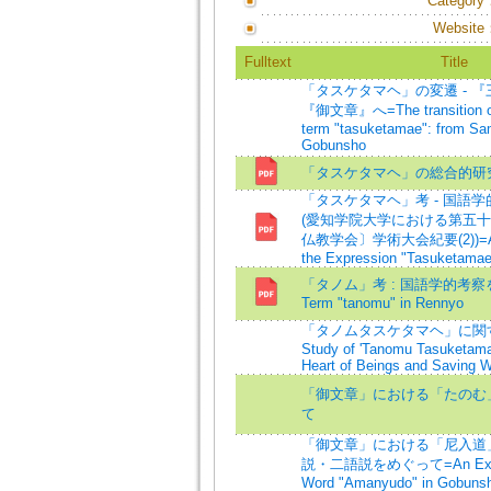
Category
Website
Fulltext
Title
「タスケタマヘ」の変遷 - 
『御文章』へ=The transition of 
term "tasuketamae": from S
Gobunsho
「タスケタマヘ」の総合的研
「タスケタマヘ」考 - 国語
(愛知学院大学における第五
仏教学会〕学術大会紀要(2))=An E
the Expression "Tasuketamae
「タノム」考 : 国語学的考察
Term "tanomu" in Rennyo
「タノムタスケタマヘ」に関
Study of 'Tanomu Tasuketamae
Heart of Beings and Saving W
「御文章」における「たのむ
て
「御文章」における「尼入道」
説・二語説をめぐって=An Examin
Word "Amanyudo" in Gobunsh