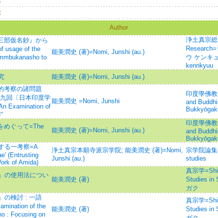
：
：
Author
浄土真宗総合研
『三部仮名鈔』から
Resear
usage of the
能美潤史 (著)=Nomi, Junshi (au.)
ammbukanasho to
ウ ケンキュウ=
kennkyuu
究
能美潤史 (著)=Nomi, Junshi (au.)
学的考察の諸問題
印度學佛教學研究
十九回〔日本印度学
能美潤史 =Nomi, Junshi
and Buddhi
xamination of
Bukkyōgak
"
印度學佛教學研究
をめぐって=The
能美潤史 (著)=Nomi, Junshi (au.)
and Buddhi
Bukkyōgak
する一考察=A
浄土真宗本願寺派宗学院
;
能美潤史 (著)=Nomi,
宗学院論集=Jou
' (Entrusting
Junshi (au.)
studies
ork of Amida)
真宗学=Shins
」の使用法につい
能美潤史 (著)
Studies 
ガク
の検討 : 一語
真宗学=Shins
ation of the
能美潤史 (著)
Studies 
o : Focusing on
ガク