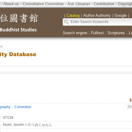
．
About us
．
Consultative Committee
．
Ask Librarian
．
Contribution
．
Copyrig
｜
Catalog
｜
Author Authority
｜
Google
｜
Search engine
．
Fulltext
．
Scriptures
．
L
se
1
．
20
ography
Correction
：
47139
：
Nomi, Junshi
=
のうみじゅんし