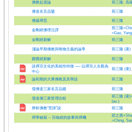
佛教起源論
荊三隆
;
高
佛道名言品鑒
荊三隆
佛蘊禪思
荊三隆
荊三隆=Ching
金剛經佛理注譯
=Gao, Yang
金剛經新解
荊三隆
淺論早期佛教與唯物主義的論爭
荊三隆 (著)
圓覺經新解
荊三隆
談禪宗文化的系統性特徵 ── 以禪宗人生觀為
荊三隆 (著)
中心
論初期的大乘佛教及其學說
荊三隆
儒佛道三家名言品鑑
荊三隆
荊三隆 (著)=C
儒道佛三家哲理比較
(au.)
辨析佛教“苦諦”說
荊三隆
邵之茜=Shao,
禪學秘籍 -- 百喻經的故事與禪機
=Ching, San