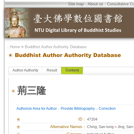
Site map
．
About us
．
Consultative C
．
Home
>
Buddhist Author Authority Database
Author Authority
Result
Content
荊三隆
．
．
Authorize Area for Author
Provide Bibliography
Correction
ID
：
47204
Alternative Names：
Ching, San-lung
=
Jing, San