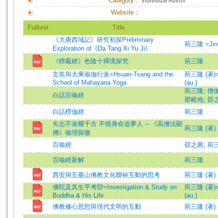
Category：
Individual Author
Website：
Fulltext
Title
《大唐西域記》研究初探Preliminary
荊三隆 =Jing
Exploration of《Da Tang Xi Yu Ji》
《楞嚴經》色陰十禪境探究
荊三隆
玄奘與大乘瑜伽行派=Hsuan-Tsang and the
荊三隆 (著)=J
School of Mahayana Yoga
(au.)
荊三隆
;
僧
白話百喻經
那毗地
;
邵
白話楞伽經
荊三隆
矢志不渝耀千古 不惜身命追夢人 -- 《高僧法顯
荊三隆 (著)
傳》喻理探微
百喻經
邵之茜
;
荊三隆
百喻經新解
荊三隆
西安與五臺山佛教文化聯袂互動的思考
荊三隆 (著)
佛陀及其生平考辯=Investigation & Study on
荊三隆 (著)=J
Buddha & His Life
(au.)
佛教修心思想與現代文明的互動
荊三隆 (著)