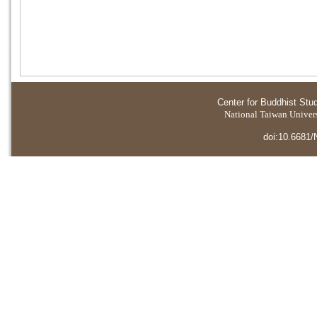
Center for Buddhist Stu
National Taiwan Universi
doi:10.6681