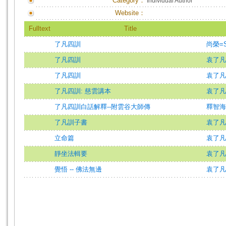
Category：
Individual Author
Website：
Fulltext
Title
了凡四訓
尚榮=Sh
了凡四訓
袁了凡
了凡四訓
袁了凡
了凡四訓: 慈雲講本
袁了凡
了凡四訓白話解釋--附雲谷大師傳
釋智海
了凡訓子書
袁了凡 (
立命篇
袁了凡
靜坐法輯要
袁了凡
覺悟 -- 佛法無邊
袁了凡=Y