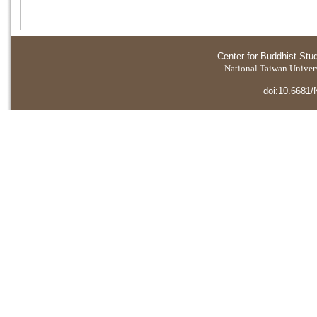
Center for Buddhist Stu
National Taiwan Universi
doi:10.6681