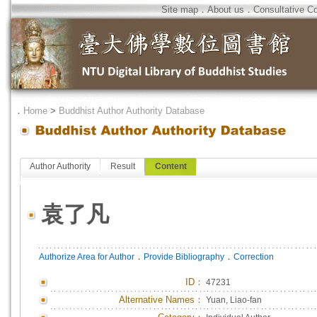
Site map
．
About us
．
Consultative C
．
Home
>
Buddhist Author Authority Database
Author Authority
Result
Content
袁了凡
．
．
Authorize Area for Author
Provide Bibliography
Correction
ID
：
47231
Alternative Names：
Yuan, Liao-fan