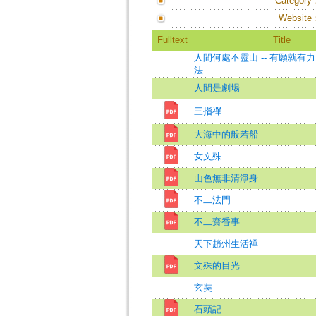
Category
Website
Fulltext
Title
人間何處不靈山 -- 有願就有
法
人間是劇場
三指禪
大海中的般若船
女文殊
山色無非清淨身
不二法門
不二齋香事
天下趙州生活禪
文殊的目光
玄奘
石頭記