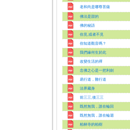
老和尚是哪尊菩薩
佛法是甜的
佛的秘語
你見,或者不見
你知道觀音嗎？
我們緣何生於此
改變生活的禪
念佛之心是一把利劍
易行道，難行道
法界藏身
前三三,後三三
既然無我，誰在輪回
既然無我，誰在輪迴
柏林寺的柏樹