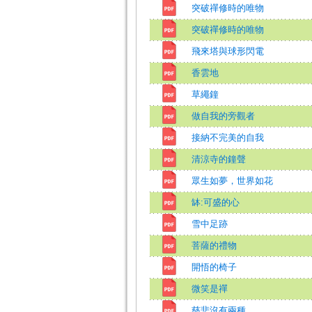
突破禪修時的唯物
突破禪修時的唯物
飛來塔與球形閃電
香雲地
草繩鐘
做自我的旁觀者
接納不完美的自我
清涼寺的鐘聲
眾生如夢，世界如花
缽:可盛的心
雪中足跡
菩薩的禮物
開悟的椅子
微笑是禪
慈悲沒有兩種