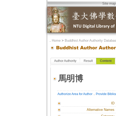
Site map
．
Home
>
Buddhist Author Authority Databa
Author Authority
Result
Content
馬明博
．
Authorize Area for Author
Provide Bibli
ID
Alternative Names