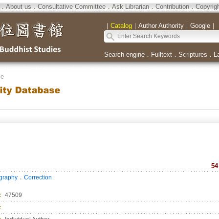
．
About us
．
Consultative Committee
．
Ask Librarian
．
Contribution
．
Copyrig
｜
Catalog
｜
Author Authority
｜
Google
｜
Search engine
．
Fulltext
．
Scriptures
．
L
se
54
．
ography
Correction
：
47509
：