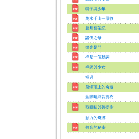
獅子與少年
萬水千山一履收
趙州普茶記
諸佛之母
燈光是門
禪是一個動詞
禪師與少女
禪遇
黛螺頂上的奇遇
藍眼睛與菩提樹
藍眼睛與菩提樹
願力的奇跡
觀音的秘密