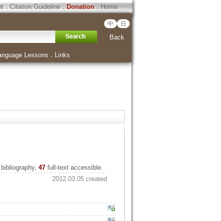
ht
．
Citation Guideline
．
Donation
．
Home
中
日
Back
anguage Lessons
．
Links
bibliography,
47
full-text accessible.
2012.03.05 created