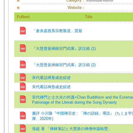
Category：
Individual Author
Website：
Fulltext
Title
「倉央嘉措系宗教叛逆」質疑
『大慧普覚禅師宗門武庫』訳注稿 (1)
『大慧普覚禅師宗門武庫』訳注稿 (2)
宋代看話禪形成史綜述
宋代看話禅形成史綜述
宋代禅門と士大夫の外護=Chan Buddhism and the Externa
Patronage of the Literati during the Song Dynasty
書評 小川隆『中国禅宗史 : 「禅の語録」導読』 (ちくま学
庫、2020年)
張超 著 「禅林筆記と大慧派の禅僧仲温暁瑩」