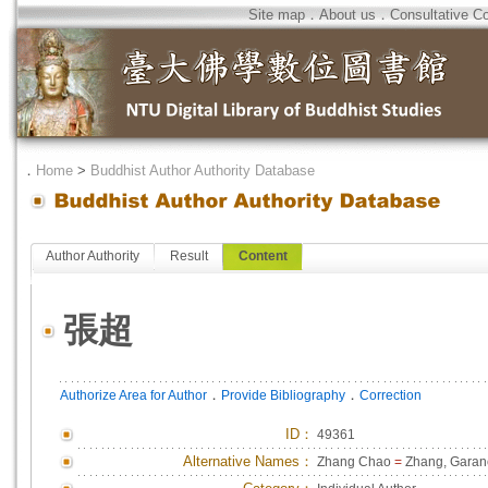
Site map
．
About us
．
Consultative C
．
Home
>
Buddhist Author Authority Database
Author Authority
Result
Content
張超
．
．
Authorize Area for Author
Provide Bibliography
Correction
ID
：
49361
Alternative Names：
Zhang Chao
=
Zhang, Garan