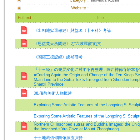
Category：
Individual Author
Website：
Fulltext
Title
《出相地獄還報經》與盤瑤《十王科》考論
《思益梵天所問經》之“六波羅蜜”刻文
《閻羅王授記經》綴補研考
『十王経』の発展変化に対する再整理 : 陝西神徳寺塔本
=Carding Again the Origin and Change of the Ten Kings Scr
Main Line to the Sutra Texts Emerged from Shenden-templ
Shanxi Prevince
08.佛教美術人物概述
Exploring Some Artistic Features of the Longxing Si Sculp
Exporing Some Artistic Features of the Longxing Si Sculpt
Northern Qi Inscribed sūtras and Buddha Images: the Uni
the Inscribed-sūtra Cave at Mount Zhonghuang
十王地藏信仰圖像源流演變