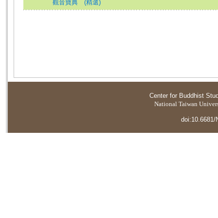
觀音寶典 (精選)
Center for Buddhist Stu
National Taiwan Universi
doi:10.6681