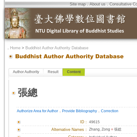
Site map
．
About us
．
Consultative C
．
Home
>
Buddhist Author Authority Database
Author Authority
Result
Content
張總
．
．
Authorize Area for Author
Provide Bibliography
Correction
ID
：
49615
Alternative Names：
Zhang, Zong
=
張総