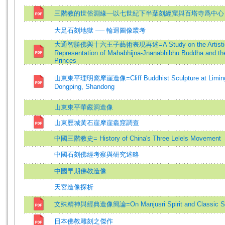
三階教的世俗淵緣—以七世紀下半葉刻經窟與百塔寺爲中心
大足石刻地獄 ── 輪迴圖像叢考
大通智勝佛與十六王子藝術表現再述=A Study on the Artisti
Representation of Mahabhijna-Jnanabhibhu Buddha and th
Princes
山東東平理明窩摩崖造像=Cliff Buddhist Sculpture at Limin
Dongping, Shandong
山東東平華嚴洞造像
山東歷城黃石崖摩崖龕窟調查
中國三階教史= History of China's Three Lelels Movement
中國石刻佛經考察與研究述略
中國早期佛教造像
天宮造像探析
文殊精神與經典造像簡論=On Manjusri Spirit and Classic St
日本佛教雕刻之傑作