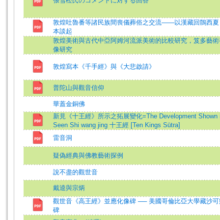
張雪松氏のコメントに対する回答
敦煌吐魯番等諸民族間喪儀葬俗之交流——以漢藏回鶻西夏
本談起
敦煌美術與古代中亞阿姆河流派美術的比較研究，笈多藝術
像研究
敦煌寫本《千手經》與《大悲啟請》
普陀山與觀音信仰
華蓋金銅佛
新見《十王經》所示之拓展變化=The Development Shown in 
Seen Shi wang jing 十王經 [Ten Kings Sūtra]
雷音洞
疑偽經典與佛教藝術探例
說不盡的觀世音
戴逵與宗炳
觀世音《高王經》並應化像碑 ── 美國哥倫比亞大學藏沙
碑