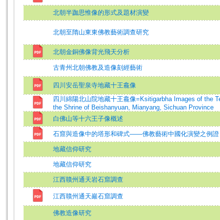
北朝半跏思惟像的形式及題材演變
北朝至隋山東東佛教藝術調查研究
北朝金銅佛像背光飛天分析
古青州北朝佛教及造像刻經藝術
四川安岳聖泉寺地藏十王龕像
四川綿陽北山院地藏十王龕像=Ksitigarbha Images of the Ten
the Shrine of Beishanyuan, Mianyang, Sichuan Province
白佛山等十六王子像概述
石窟與造像中的塔形和碑式——佛教藝術中國化演變之例證
地藏信仰研究
地藏信仰研究
江西贛州通天岩石窟調查
江西贛州通天巖石窟調查
佛教造像研究