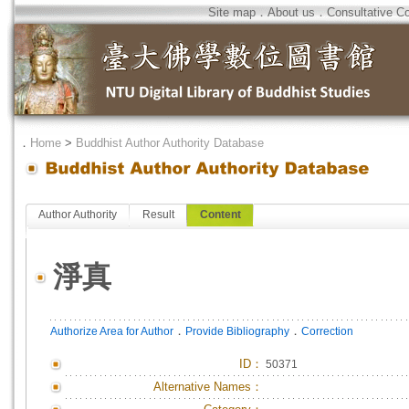
Site map
．
About us
．
Consultative C
．
Home
>
Buddhist Author Authority Database
Author Authority
Result
Content
淨真
．
．
Authorize Area for Author
Provide Bibliography
Correction
ID
：
50371
Alternative Names：