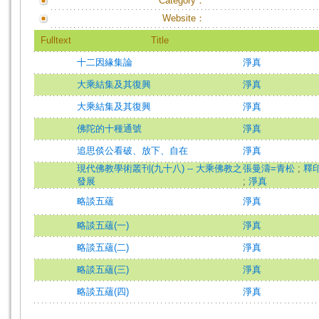
Category：
Website：
Fulltext
Title
十二因緣集論
淨真
大乘結集及其復興
淨真
大乘結集及其復興
淨真
佛陀的十種通號
淨真
追思倓公看破、放下、自在
淨真
現代佛教學術叢刊(九十八) -- 大乘佛教之
張曼濤=青松
;
釋
發展
;
淨真
略談五蘊
淨真
略談五蘊(一)
淨真
略談五蘊(二)
淨真
略談五蘊(三)
淨真
略談五蘊(四)
淨真