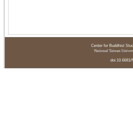
Center for Buddhist Stu
National Taiwan Universi
doi:10.6681