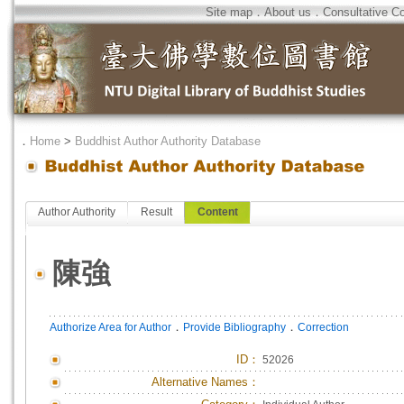
Site map
．
About us
．
Consultative C
．
Home
>
Buddhist Author Authority Database
Author Authority
Result
Content
陳強
．
．
Authorize Area for Author
Provide Bibliography
Correction
ID
：
52026
Alternative Names：