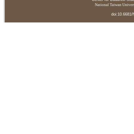
National Taiwan Universi
doi:10.6681