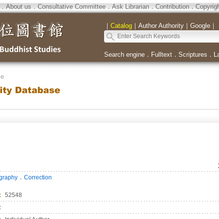
．
About us
．
Consultative Committee
．
Ask Librarian
．
Contribution
．
Copyrig
｜
Catalog
｜
Author Authority
｜
Google
｜
Search engine
．
Fulltext
．
Scriptures
．
L
se
．
ography
Correction
：
52548
：