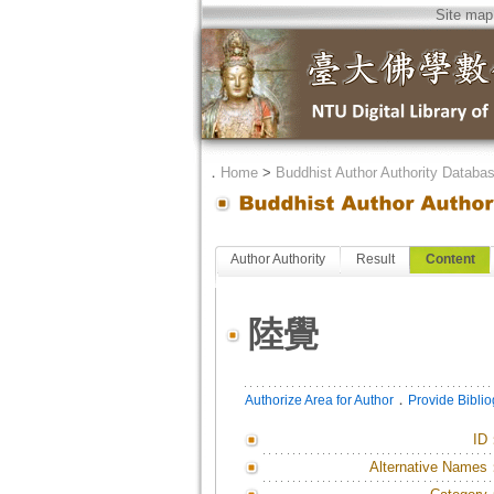
Site map
．
Home
>
Buddhist Author Authority Databa
Author Authority
Result
Content
陸覺
．
Authorize Area for Author
Provide Bibli
ID
Alternative Names