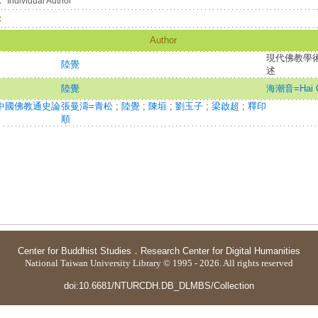
：
Individual Author
：
Author
現代佛教學術
陸覺
述
陸覺
海潮音=Hai C
 中國佛教通史論
張曼濤=青松
;
陸覺
;
陳垣
;
劉玉子
;
梁啟超
;
釋印
順
Center for Buddhist Studies
．
Research Center for Digital Humanities
National Taiwan University Library © 1995 - 2026. All rights reserved
doi:10.6681/NTURCDH.DB_DLMBS/Collection