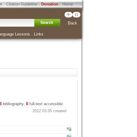
ht
．
Citation Guideline
．
Donation
．
Home
中
日
Back
anguage Lessons
．
Links
3
bibliography,
0
full-text accessible.
2012.03.05 created