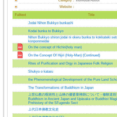
Category：
Individual Author
Website：
Fulltext
Title
Jodai Nihon Bukkyo bunkashi
Kodai bunka to Bukkyo
Nihon Bukkyo shiron:jodai ni okeru bunka to kokkateki set
konponmeidai
On the concept of Hichiri(holy man)
On the Concept Of Hijiri (Holy-Man) (Continued)
Rites of Purification and Orgy in Japanese Folk Religion
Shukyo o kataru
the Phenomenological Development of the Pure Land Scho
The Transformations of Buddhism in Japan
上世仏教の呪術性と山林の優婆塞禅師について - 修験道前史=Magi
Buddhism in Ancient Japan and Upāsaka or Buddhist Magi
Prehistory of the SFugendo Sect
上代日本佛教文化史