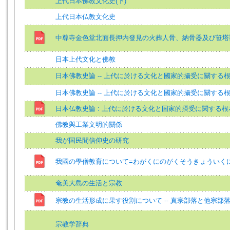
上代日本佛教文化史(下)
上代日本仏教文化史
中尊寺金色堂北面長押内發見の火葬人骨、納骨器及び笹塔
日本上代文化と佛教
日本佛教史論 -- 上代に於ける文化と國家的攝受に關する
日本佛教史論 -- 上代に於ける文化と國家的攝受に關する
日本仏教史論 : 上代に於ける文化と国家的摂受に関する根
佛教與工業文明的關係
我が国民間信仰史の研究
我國の學僧教育について=わがくにのがくそうきょういく
奄美大島の生活と宗教
宗教の生活形成に果す役割について -- 真宗部落と他宗部
宗教学辞典