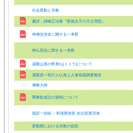
社会変動と宗教
書評：姉崎正治著『聖徳太子の大士理想』
神佛交涉史に關する一考察
神仏習合に関する一考察
湯殿山系の即身仏(ミイラ)について
湯殿派一世行人仏海上人塚発掘調査報告
傳教大師
釋教歌成立の過程について
国訳一切経 -- 和漢撰述部 史伝部第25巻
変動期における宗教の役割