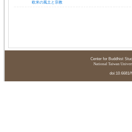
欧米の風土と宗教
Center for Buddhist Stu
National Taiwan Universi
doi:10.6681