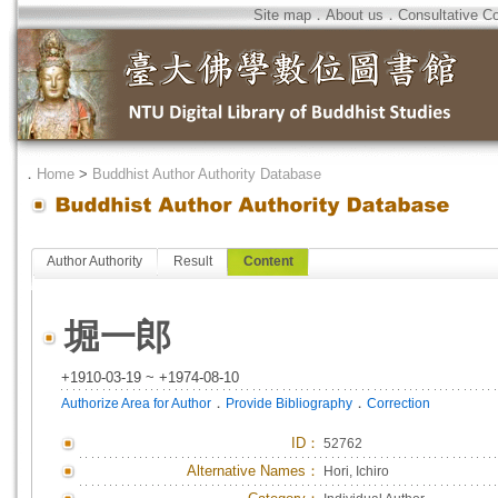
Site map
．
About us
．
Consultative C
．
Home
>
Buddhist Author Authority Database
Author Authority
Result
Content
堀一郎
+1910-03-19 ~ +1974-08-10
．
．
Authorize Area for Author
Provide Bibliography
Correction
ID
：
52762
Alternative Names：
Hori, Ichiro