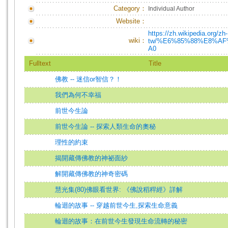
Category：
Individual Author
Website：
https://zh.wikipedia.org/zh-
wiki：
tw/%E6%85%88%E8%A
A0
Fulltext
Title
佛教 -- 迷信or智信？！
我們為何不幸福
前世今生論
前世今生論 -- 探索人類生命的奧秘
理性的約束
揭開藏傳佛教的神祕面紗
解開藏傳佛教的神奇密碼
慧光集(80)佛眼看世界: 《佛說稻稈經》詳解
輪迴的故事 -- 穿越前世今生,探索生命意義
輪迴的故事：在前世今生發現生命流轉的秘密