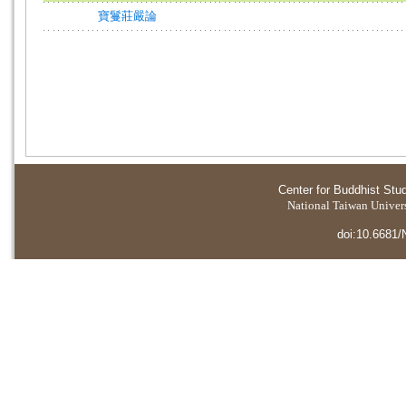
寶鬘莊嚴論
Center for Buddhist Stu
National Taiwan Universi
doi:10.6681