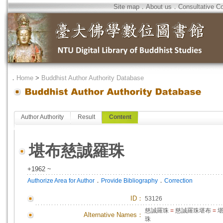
Site map
．
About us
．
Consultative C
．
Home
>
Buddhist Author Authority Database
Author Authority
Result
Content
堪布慈誠羅珠
+1962 ~
．
．
Authorize Area for Author
Provide Bibliography
Correction
ID
：
53126
慈誠羅珠
=
慈誠羅珠堪布
=
堪
Alternative Names：
珠