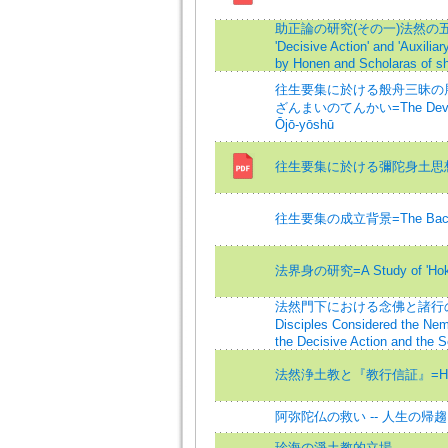
助正論の研究(その一)法然の五念
'Decisive Action' and 'Auxiliar
by Honen and Scholaras of s
往生要集に於ける般舟三昧の
ざんまいのてんかい=The Developme
Ōjō-yōshū
往生要集に於ける彌陀身土思
往生要集の成立背景=The Backgroun
法界身の研究=A Study of 'Hokkai
法然門下における念佛と諸行の扱い
Disciples Considered the Ne
the Decisive Action and the 
法然浄土教と『教行信証』=Honen's 
阿弥陀仏の救い -- 人生の帰趨
珍海の淨土教的立場