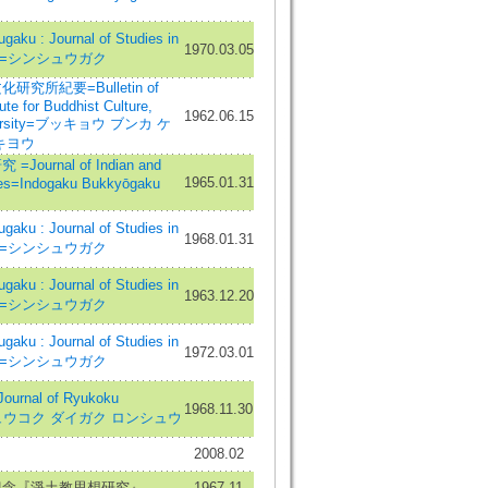
ku : Journal of Studies in
1970.03.05
ism=シンシュウガク
究所紀要=Bulletin of
ute for Buddhist Culture,
1962.06.15
iversity=ブッキョウ ブンカ ケ
キヨウ
ournal of Indian and
1965.01.31
ies=Indogaku Bukkyōgaku
ku : Journal of Studies in
1968.01.31
ism=シンシュウガク
ku : Journal of Studies in
1963.12.20
ism=シンシュウガク
ku : Journal of Studies in
1972.03.01
ism=シンシュウガク
nal of Ryukoku
1968.11.30
y=リュウコク ダイガク ロンシュウ
2008.02
紀念『淨土教思想研究』
1967.11