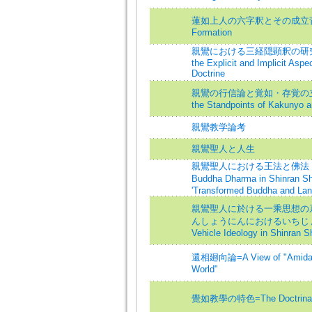
蓮如上人の六字釈とその成立背景=The T
Formation
親鸞における三経隠顕釈の研究=A Study
the Explicit and Implicit Aspe
Doctrine
親鸞の行信論と覚如・存覚の立場=Shinra
the Standpoints of Kakunyo 
親鸞教学論考
親鸞聖人と人生
親鸞聖人における王法と佛法 - 「
Buddha Dharma in Shinran S
'Transformed Buddha and Lan
親鸞聖人に於ける一乘思想の系
んしょうにんにおけるいちじょうしそ
Vehicle Ideology in Shinran S
還相廻向論=A View of "Amida's Di
World"
覺如教學の特色=The Doctrinal Ch