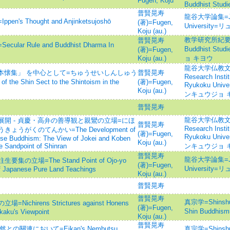
Fugen, Koju
Buddhist Studi
普賢晃寿
龍谷大学論集=Jour
 Thought and Anjinketsujoshō
(著)=Fugen,
Universit
Koju (au.)
教学研究所紀要=Jour
普賢晃寿
 Rule and Buddhist Dharma In
Buddhist S
(著)=Fugen,
Koju (au.)
ョ キヨウ
龍谷大学仏教文化研
神本懐集」 を中心として=ちゅうせいしんしゅう
普賢晃寿
Research Instit
e Shin Sect to the Shintoism in the
(著)=Fugen,
Ryukoku Un
Koju (au.)
ンキュウジョ 
普賢晃寿
龍谷大学仏教文化研
開 - 貞慶・高弁の善導観と親鸞の立場=にほ
普賢晃寿
Research Instit
がくのてんかい=The Development of
(著)=Fugen,
Ryukoku Un
ese Buddhism: The View of Jokei and Koben
Koju (au.)
e Sandpoint of Shinran
ンキュウジョ 
普賢晃寿
龍谷大学論集=Jour
場=The Stand Point of Ojo-yo
(著)=Fugen,
Universit
 of Japanese Pure Land Teachings
Koju (au.)
普賢晃寿
普賢晃寿
真宗学=Shinshuga
irens Strictures against Honens
(著)=Fugen,
Shin Buddh
aku's Viewpoint
Koju (au.)
普賢晃寿
の關連において=Eikan's Nembutsu
真宗学=Shinshuga