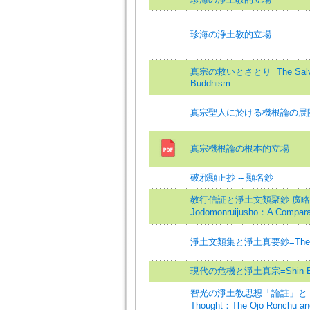
珍海の浄土教的立場
真宗の救いとさとり=The Salvation
Buddhism
真宗聖人に於ける機根論の展
真宗機根論の根本的立場
破邪顯正抄 -- 顯名鈔
教行信証と淨土文類聚鈔 廣略二典の
Jodomonruijusho：A Comparai
淨土文類集と淨土真要鈔=The Jyodom
現代の危機と淨土真宗=Shin Buddhis
智光の淨土教思想「論註」と「無量壽
Thought：The Ojo Ronchu and