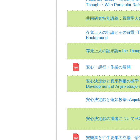
Thought：With Particular Ref
共同研究特別講義：親鸞聖人
存覚上人の行論とその背景=The Nemb
Background
存覚上人の証果論=The Thought of
安心・起行・作業の展開
安心決定鈔と真宗列祖の教学 :
Development of Anjinketsujo-
安心決定鈔と蓮如教學=Anjinketzujo
安心決定鈔の撰者について=Concerning
安樂集と往生要集の立場 - 念