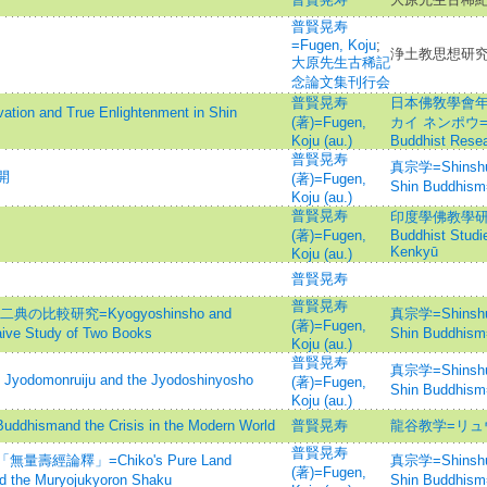
普賢晃寿
=Fugen, Koju
;
浄土教思想研究 
大原先生古稀記
念論文集刊行会
普賢晃寿
日本佛敎學會年
 and True Enlightenment in Shin
(著)=Fugen,
カイ ネンポウ=jour
Koju (au.)
Buddhist Resea
普賢晃寿
真宗学=Shinshuga
開
(著)=Fugen,
Shin Buddh
Koju (au.)
普賢晃寿
印度學佛教學研究 =J
(著)=Fugen,
Buddhist Stud
Kenkyū
Koju (au.)
普賢晃寿
普賢晃寿
比較研究=Kyogyoshinsho and
真宗学=Shinshuga
(著)=Fugen,
ve Study of Two Books
Shin Buddh
Koju (au.)
普賢晃寿
真宗学=Shinshuga
onruiju and the Jyodoshinyosho
(著)=Fugen,
Shin Buddh
Koju (au.)
mand the Crisis in the Modern World
普賢晃寿
龍谷教学=リュ
普賢晃寿
經論釋」=Chiko's Pure Land
真宗学=Shinshuga
(著)=Fugen,
 the Muryojukyoron Shaku
Shin Buddh