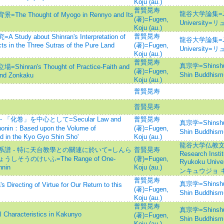
Koju (au.)
普賢晃寿
龍谷大学論集=Jour
hought of Myogo in Rennyo and Its
(著)=Fugen,
Universit
Koju (au.)
普賢晃寿
 about Shinran's Interpretation of
龍谷大学論集=Jour
cts in the Three Sutras of the Pure Land
(著)=Fugen,
Universit
Koju (au.)
普賢晃寿
真宗学=Shinshuga
n's Thought of Practice-Faith and
(著)=Fugen,
Shin Buddh
and Zonkaku
Koju (au.)
普賢晃寿
普賢晃寿
化卷」を中心として=Secular Law and
普賢晃寿
真宗学=Shinshuga
honin：Based upon the Volume of
(著)=Fugen,
Shin Buddh
d in the Kyo Gyo Shin Sho'
Koju (au.)
龍谷大学仏教文化研
譜 - 特に天台教學との關連に於いて=しんら
普賢晃寿
Research Instit
うのけいふ=The Range of One-
(著)=Fugen,
Ryukoku Un
hnin
Koju (au.)
ンキュウジョ 
普賢晃寿
真宗学=Shinshuga
recting of Virtue for Our Return to this
(著)=Fugen,
Shin Buddh
Koju (au.)
普賢晃寿
真宗学=Shinshuga
aracteristics in Kakunyo
(著)=Fugen,
Shin Buddh
Koju (au.)