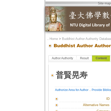
Site map
．
Home
>
Buddhist Author Authority Databa
Author Authority
Result
Content
普賢晃寿
．
Authorize Area for Author
Provide Bibli
ID
Alternative Names