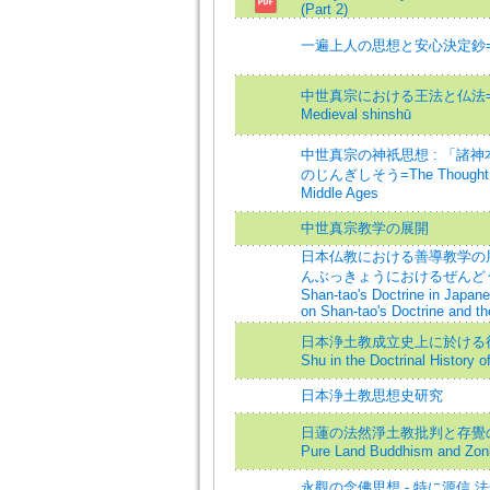
(Part 2)
一遍上人の思想と安心決定鈔=Ippen's
中世真宗における王法と仏法=Secular
Medieval shinshū
中世真宗の神祇思想 : 「諸
のじんぎしそう=The Thought of th
Middle Ages
中世真宗教学の展開
日本仏教における善導教学の展
んぶっきょうにおけるぜんどうきょう
Shan-tao's Doctrine in Japan
on Shan-tao's Doctrine and th
日本浄土教成立史上に於ける往生要集の立
Shu in the Doctrinal History
日本浄土教思想史研究
日蓮の法然淨土教批判と存覺の立場=Nich
Pure Land Buddhism and Zonk
永觀の念佛思想 - 特に源信 法然と