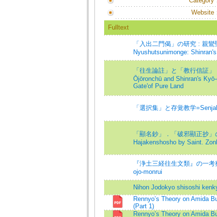
Category
Website
Fulltext
「入出二門偈」の研究 : 親鸞聖人の
Nyushutsunimonge: Shinran's 
「往生論註」と「教行信証」 --
Ōjōronchū and Shinran's Kyō-g
Gate'of Pure Land
「選択集」と存覚教学=Senjakushu
「顯名鈔」．「破邪顯正抄」の研究=St
Hajakenshosho by Saint. Zon
『浄土三経往生文類』の一考察=親鸞聖
ojo-monrui
Nihon Jodokyo shisoshi kenk
Rennyo’s Theory on Amida B
(Part 1)
Rennyo’s Theory on Amida B