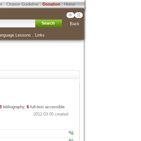
ht
．
Citation Guideline
．
Donation
．
Home
中
日
Back
anguage Lessons
．
Links
3
bibliography,
6
full-text accessible.
2012.03.05 created