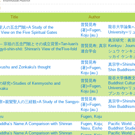
：
Individual Author
：
Title
Author
普賢晃寿
龍谷大学論集=Jour
五念門観=A Study of the
(著)=Fugen,
Universit
View on the Five Spiritual Gates
Koju (au.)
眞宗研究 : 眞
 宗祖の五念門観とその成立背景=Tan-luan's
普賢晃寿
;
真宗
Kenkyu : Jour
yō-shin-shō: Shinran's View of the'Five-fold
連合学会
シュウ ケンキュ
ッカイ ケンキ
普賢晃寿
真宗学=Shinshuga
 and Zonkaku's thought
(著)=Fugen,
Shin Buddh
Koju (au.)
龍谷大学佛教文化硏
普賢晃寿
Buddhist Cultur
udies of Kenmyosho and
(著)=Fugen,
Universit
kaku
Koju (au.)
ブンカ ケンキ
普賢晃寿
真宗学=Shinshuga
人の三経観=A Study of the Sangyo-
(著)=Fugen,
Shin Buddh
Koju (au.)
yu
Fugen, Koju
uddha’s Name:A Comparison with Shinran
Fugen, Koju
;
Pacific World: J
Nasu, Eisho
Buddhist Studi
uddha’s Name:A Comparison with Shinran
Pacific World: J