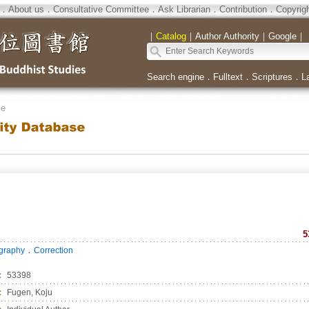
．
About us
．
Consultative Committee
．
Ask Librarian
．
Contribution
．
Copyrig
｜
Catalog
｜
Author Authority
｜
Google
｜
Search engine
．
Fulltext
．
Scriptures
．
L
se
5
．
ography
Correction
：
53398
：
Fugen, Koju