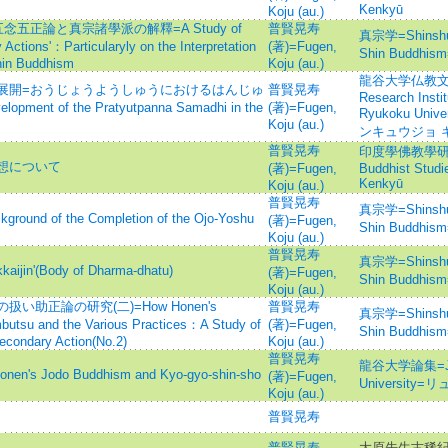
Kenkyū
Koju (au.)
五正論と真宗諸學派の解釋=A Study of
普賢晃寿
真宗学=Shinshuga
y Actions'：Particularyly on the Interpretation
(著)=Fugen,
Shin Buddh
hin Buddhism
Koju (au.)
龍谷大学仏教文化研
展開=おうじょうようしゅうにおけるはんじゅ
普賢晃寿
Research Instit
nt of the Pratyutpanna Samadhi in the
(著)=Fugen,
Ryukoku Un
Koju (au.)
ンキュウジョ 
普賢晃寿
印度學佛教學研究 =J
想について
(著)=Fugen,
Buddhist Stud
Kenkyū
Koju (au.)
普賢晃寿
真宗学=Shinshuga
d of the Completion of the Ojo-Yoshu
(著)=Fugen,
Shin Buddh
Koju (au.)
普賢晃寿
真宗学=Shinshuga
jin'(Body of Dharma-dhatu)
(著)=Fugen,
Shin Buddh
Koju (au.)
助正論の研究(二)=How Honen's
普賢晃寿
真宗学=Shinshuga
mbutsu and the Various Practices：A Study of
(著)=Fugen,
Shin Buddh
Secondary Action(No.2)
Koju (au.)
普賢晃寿
龍谷大学論集=Jour
Jodo Buddhism and Kyo-gyo-shin-sho
(著)=Fugen,
Universit
Koju (au.)
普賢晃寿
普賢晃寿
大原先生古稀