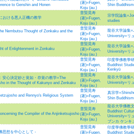
(著)=Fugen,
erence to Genshin and Honen
Shin Buddh
Koju (au.)
普賢晃寿
宗学院論集=Journa
における悪人正機の教学
(著)=Fugen,
studies
Koju (au.)
普賢晃寿
龍谷大学論集=Jour
utsu Thought of Zonkaku and the
(著)=Fugen,
Universit
Koju (au.)
普賢晃寿
龍谷大学論集=Jour
 Enlightenment in Zonkaku
(著)=Fugen,
Universit
Koju (au.)
普賢晃寿
印度學佛教學研究 =J
(著)=Fugen,
Buddhist Stud
Kenkyū
Koju (au.)
普賢晃寿
龍谷大学論集=Jour
 安心決定鈔と覚如・存覚の教学=The
(著)=Fugen,
Universit
sho in the Thought of Kakunyo and Zenkaku
Koju (au.)
普賢晃寿
真宗学=Shinshuga
sho and Rennyo's Religious System
(著)=Fugen,
Shin Buddh
Koju (au.)
龍谷大学佛教文化硏
普賢晃寿
Buddhist Cultur
 the Compiler of the Anjinketsujosho
(著)=Fugen,
Universit
Koju (au.)
ブンカ ケンキ
普賢晃寿
印度學佛教學研究 =J
佛思想を中心として -
(著)=Fugen,
Buddhist Stud