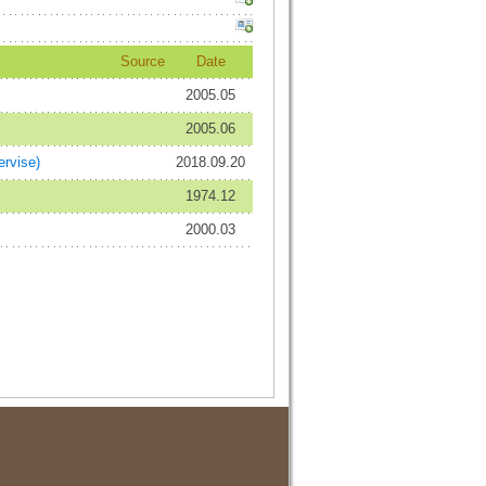
Source
Date
2005.05
2005.06
rvise)
2018.09.20
1974.12
2000.03