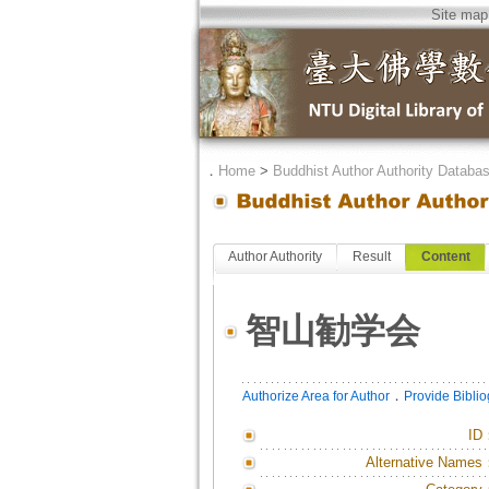
Site map
．
Home
>
Buddhist Author Authority Databa
Author Authority
Result
Content
智山勧学会
．
Authorize Area for Author
Provide Bibli
ID
Alternative Names