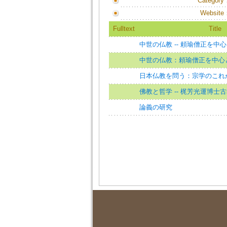
Category
Website
Fulltext
Title
中世の仏教 -- 頼瑜僧正を中
中世の仏教：頼瑜僧正を中心
日本仏教を問う：宗学のこれ
佛教と哲学 -- 梶芳光運博士
論義の研究