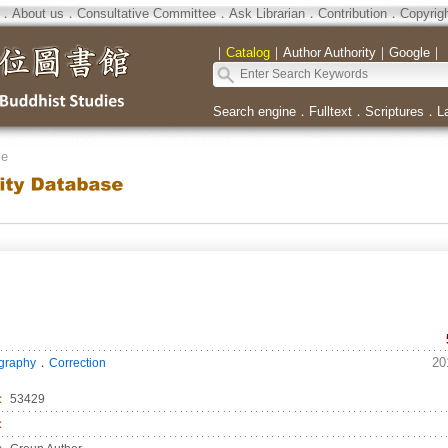
．
About us
．
Consultative Committee
．
Ask Librarian
．
Contribution
．
Copyrig
｜
Catalog
｜
Author Authority
｜
Google
｜
Search engine
．
Fulltext
．
Scriptures
．
L
se
．
20
ography
Correction
：
53429
：