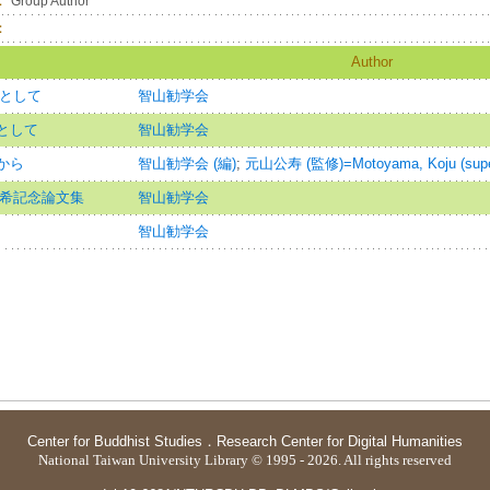
：
Group Author
：
Author
心として
智山勧学会
として
智山勧学会
から
智山勧学会 (編)
;
元山公寿 (監修)=Motoyama, Koju (supe
古希記念論文集
智山勧学会
智山勧学会
Center for Buddhist Studies
．
Research Center for Digital Humanities
National Taiwan University Library © 1995 - 2026. All rights reserved