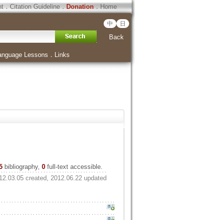
ht
．
Citation Guideline
．
Donation
．
Home
中
日
Back
anguage Lessons
．
Links
5
bibliography,
0
full-text accessible.
12.03.05 created, 2012.06.22 updated