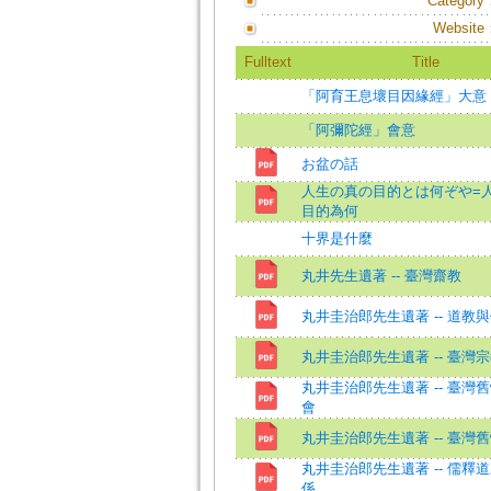
Category
Website
Fulltext
Title
「阿育王息壞目因緣經」大意
「阿彌陀經」會意
お盆の話
人生の真の目的とは何ぞや=
目的為何
十界是什麼
丸井先生遺著 -- 臺灣齋教
丸井圭治郎先生遺著 -- 道教
丸井圭治郎先生遺著 -- 臺灣
丸井圭治郎先生遺著 -- 臺灣
會
丸井圭治郎先生遺著 -- 臺灣
丸井圭治郎先生遺著 -- 儒釋
係