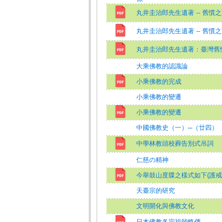
丸井圭治郎先生遺著 -- 舊慣
丸井圭治郎先生遺著 -- 舊慣之
丸井圭治郎先生遺著：臺灣舊
大乘佛教的認識論
小乘佛教的完成
小乘佛教的變遷
小乘佛教的變遷
中國佛教史（一）─（廿四）
中學林教頭校葬告別式吊詞
仁慈の精神
今舉鼓山度牒之樣式如下(護戒
天臺宗的研究
文明開化與佛教文化
日本佛教各宗祖師略傳