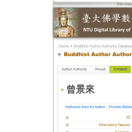
Site map
．
Home
>
Buddhist Author Authority Databa
Author Authority
Result
Content
曾景來
．
Authorize Area for Author
Provide Bibli
ID
Alternative Names