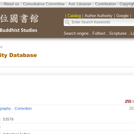
．
About us
．
Consultative Committee
．
Ask Librarian
．
Contribution
．
Copyrig
｜
Catalog
｜
Author Authority
｜
Google
｜
Search engine
．
Fulltext
．
Scriptures
．
L
se
255
．
20
ography
Correction
：
53579
：