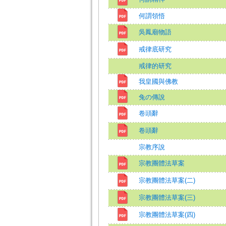
何謂領悟
吳鳳廟物語
戒律底研究
戒律的研究
我皇國與佛教
兔の傳說
卷頭辭
卷頭辭
宗教序說
宗教團體法草案
宗教團體法草案(二)
宗教團體法草案(三)
宗教團體法草案(四)