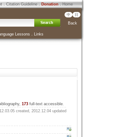
ht
．
Citation Guideline
．
Donation
．
Home
中
日
Back
anguage Lessons
．
Links
bibliography,
173
full-text accessible.
12.03.05 created, 2012.12.04 updated