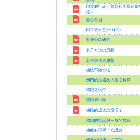
書信
印度旅行記－善慧和尚寫給加
信－
各位會員ニ
因果經大意(一)-(四)
有應公の研究
老子と道の思想
老子與道之思想
佛法不離世法
佛門的法器及大禮之解釋
佛陀之誕生
佛陀底出家
佛陀的成道怎麼樣？
佛陀的聖誕與三身的成就
佛教心理學「八識論」
佛教心理學「六識論」