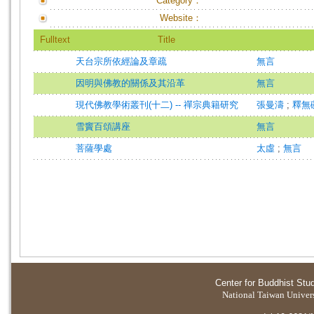
Category：
Website：
Fulltext
Title
天台宗所依經論及章疏
無言
因明與佛教的關係及其沿革
無言
現代佛教學術叢刊(十二) -- 禪宗典籍研究
張曼濤
;
釋無
雪竇百頌講座
無言
菩薩學處
太虛
;
無言
Center for Buddhist Stu
National Taiwan Universi