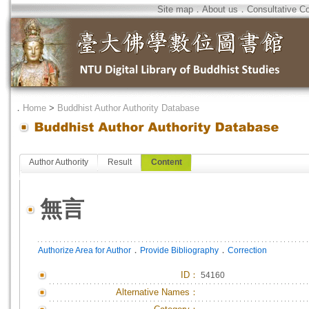
Site map
．
About us
．
Consultative C
．
Home
>
Buddhist Author Authority Database
Author Authority
Result
Content
無言
．
．
Authorize Area for Author
Provide Bibliography
Correction
ID
：
54160
Alternative Names：