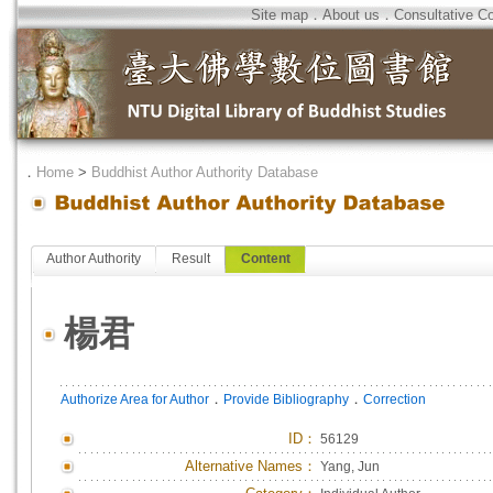
Site map
．
About us
．
Consultative C
．
Home
>
Buddhist Author Authority Database
Author Authority
Result
Content
楊君
．
．
Authorize Area for Author
Provide Bibliography
Correction
ID
：
56129
Alternative Names：
Yang, Jun