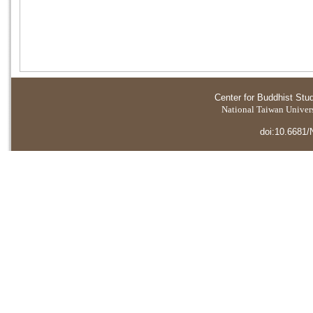
Center for Buddhist Stu
National Taiwan Universi
doi:10.6681