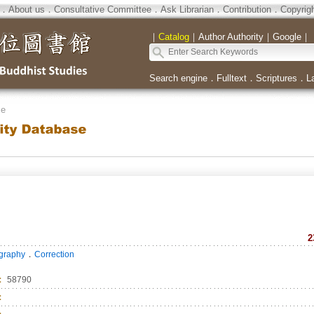
．
About us
．
Consultative Committee
．
Ask Librarian
．
Contribution
．
Copyrig
｜
Catalog
｜
Author Authority
｜
Google
｜
Search engine
．
Fulltext
．
Scriptures
．
L
se
2
．
ography
Correction
：
58790
：