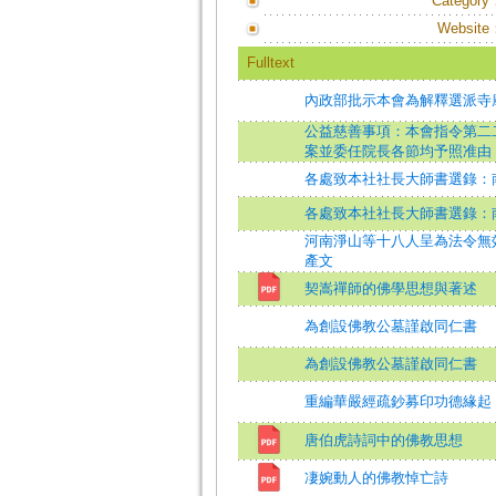
Category
Website
Fulltext
內政部批示本會為解釋選派寺
公益慈善事項：本會指令第二
案並委任院長各節均予照准由
各處致本社社長大師書選錄：
各處致本社社長大師書選錄：
河南淨山等十八人呈為法令無
產文
契嵩禪師的佛學思想與著述
為創設佛教公墓謹啟同仁書
為創設佛教公墓謹啟同仁書
重編華嚴經疏鈔募印功德緣起
唐伯虎詩詞中的佛教思想
凄婉動人的佛教悼亡詩