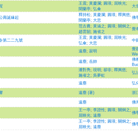
王震
;
黃慶瀾
;
圓瑛
;
屈映光
;
賀
大
聞蘭亭
;
弘傘
釋持松
;
黃慶瀾
;
圓瑛
;
釋興慈
;
公壽誕緣起
佛
聞蘭亭
;
大悲
范古農
;
黃涵之
;
圓瑛
;
關炯之
;
覺
趙雲韶
;
施省之
王震
;
黃慶瀾
;
圓瑛
;
屈映光
;
令第二二九號
中
弘傘
;
大悲
覺群
遠塵
;
寂明
We
佛教
遠塵
;
岳帥
Bud
潘對鳧
;
現明
;
卻非
;
釋興慈
;
弘
施省之
;
吳夢虹
遠塵
弘
響
遠塵 (著)
浙
遠塵
佛
王一亭
;
李證性
;
圓瑛
;
關炯之
;
佛
屈映光
;
遠塵
王一亭
;
李證性
;
圓瑛
;
關炯之
;
佛
屈映光
;
遠塵