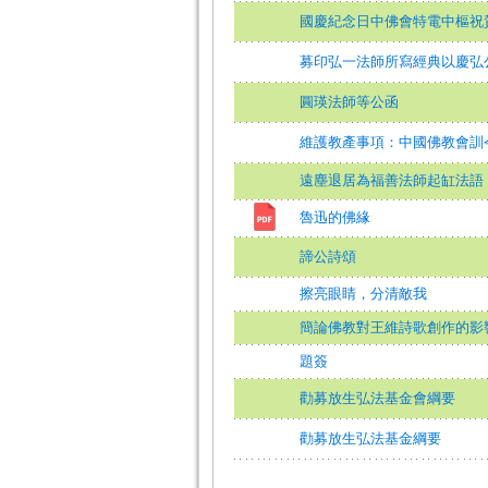
國慶紀念日中佛會特電中樞祝
募印弘一法師所寫經典以慶弘
圓瑛法師等公函
維護教產事項：中國佛教會訓
遠塵退居為福善法師起缸法語
魯迅的佛緣
諦公詩頌
擦亮眼睛，分清敵我
簡論佛教對王維詩歌創作的影
題簽
勸募放生弘法基金會綱要
勸募放生弘法基金綱要