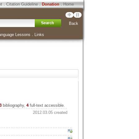
ht
．
Citation Guideline
．
Donation
．
Home
中
日
Back
anguage Lessons
．
Links
3
bibliography,
4
full-text accessible.
2012.03.05 created