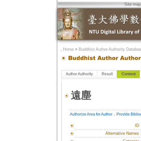
Site map
．
Home
>
Buddhist Author Authority Databa
Author Authority
Result
Content
遠塵
．
Authorize Area for Author
Provide Bibli
ID
Alternative Names