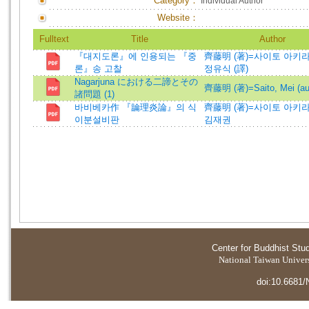
Category：
Individual Author
Website：
Fulltext
Title
Author
『대지도론』에 인용되는 『중
齊藤明 (著)=사이토 아키라 (
론』송 고찰
정유식 (譯)
Nagarjuna における二諦とその
齊藤明 (著)=Saito, Mei (au
諸問題 (1)
바비베카作 『論理炎論』의 식
齊藤明 (著)=사이토 아키라 (
이분설비판
김재권
Center for Buddhist Stu
National Taiwan Universi
doi:10.6681