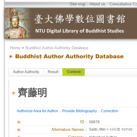
Site map
．
About us
．
Consultative C
．
Home
>
Buddhist Author Authority Database
Author Authority
Result
Content
齊藤明
．
．
Authorize Area for Author
Provide Bibliography
Correction
ID
：
58878
Alternative Names：
Saito, Mei
=
사이토 아키라