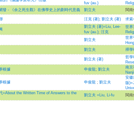
fuv (au.)
Relig
發 - 《余之死生觀》在佛學史上的劃時代意義
劉立夫
閩南
聯
汪克 (著)
;
劉立夫 (著)
求索=
劉立夫 (著)=Liu, Lee-
世界宗
興
fuv (au.)
;
汪克
Relig
世界
劉立夫
Hong
劉立夫
禪學
哲學研
劉立夫 (著)
Rese
南京社
學根據
申俊龍
;
劉立夫
Nanj
安徽
學根據
申俊龍
;
劉立夫
版)=Jo
Unive
he Written Time of Answers to the
劉立夫 =Liu, Li-fu
閩南