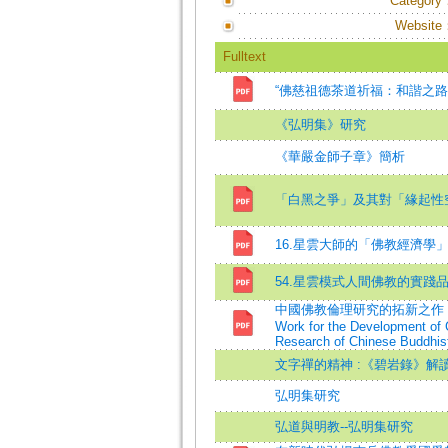
Category
Website
Fulltext
“佛慈祖德茶道祈福：和諧之
《弘明集》研究
《華嚴金師子章》簡析
「白黑之爭」及其對「緣起性
16.星雲大師的「佛教經濟學
54.星雲模式人間佛教的實踐
中國佛教倫理研究的拓新之作 --
Work for the Development of
Research of Chinese Buddhis
文字禪的精神 :《碧岩錄》解
弘明集研究
弘道與明教--弘明集研究