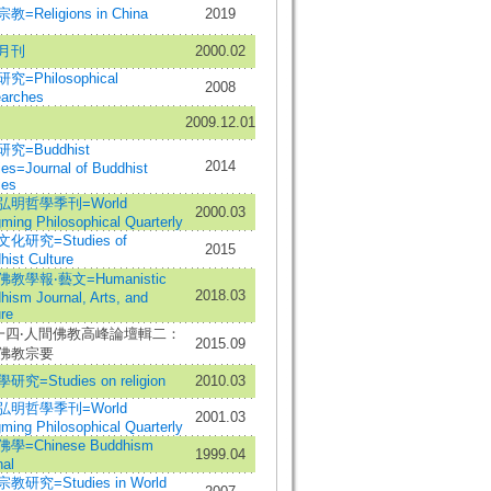
教=Religions in China
2019
月刊
2000.02
究=Philosophical
2008
arches
2009.12.01
究=Buddhist
2014
ies=Journal of Buddhist
ies
弘明哲學季刊=World
2000.03
ming Philosophical Quarterly
化研究=Studies of
2015
hist Culture
教學報‧藝文=Humanistic
2018.03
hism Journal, Arts, and
re
一四‧人間佛教高峰論壇輯二：
2015.09
佛教宗要
究=Studies on religion
2010.03
弘明哲學季刊=World
2001.03
ming Philosophical Quarterly
學=Chinese Buddhism
1999.04
nal
教研究=Studies in World