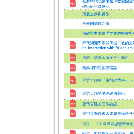
在新時代弘揚南岳佛教愛國愛
學術研討會側記
夷夏之辨與佛教
朱熹的儒佛之辨
佛教與中國倫理文化的衝突與
宋代湖湘學派與佛道二教的交涉=The Hu
Its Interaction with Buddhis
法藏《華嚴金師子章》簡析
契嵩禪門定祖說略論
星雲大師的「佛教經濟學」 
星雲大師的講經說法藝術
唐代宮廷的三教論議
晉宋之際佛教因果報應論爭述
書評 -- 《中國禪宗思想發展
唯識古學研究的一座高峰 --