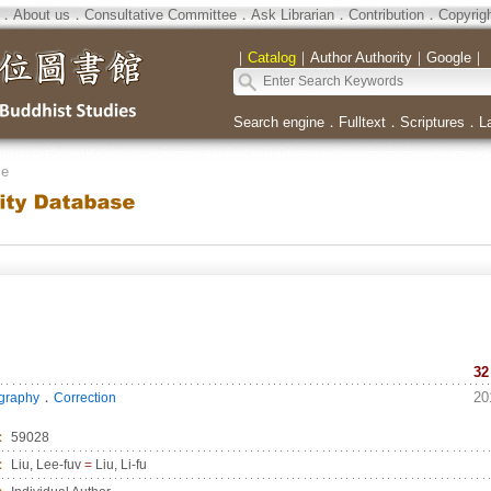
．
About us
．
Consultative Committee
．
Ask Librarian
．
Contribution
．
Copyrig
｜
Catalog
｜
Author Authority
｜
Google
｜
Search engine
．
Fulltext
．
Scriptures
．
L
se
32
．
20
ography
Correction
：
59028
：
Liu, Lee-fuv
=
Liu, Li-fu