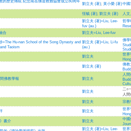
教的歷史傳統 紀念南岳佛道救難協會成立80周年
劉立夫 (著)
;
黃小榮 (著)
中國宗
恆毓 (著)
;
劉立夫 (著)
人文
劉立夫 (著)=Liu, Lee-
哲學研
fuv (au.)
Rese
融合
劉立夫=Liu, Lee-fuv
佛學研
-nan School of the Song Dynasty and
劉立夫 (著)=Liu, Li-fu
Stud
m and Taoism
(au.)
Stud
世界
劉立夫
Hong
佛教文
劉立夫 (著)
Budd
人間佛
人間佛教學報
劉立夫
Budd
Cultu
二○
劉立夫
人間
劉立夫
宗教學研
世界
評
劉立夫
Hong
中國佛
史》書介
劉立夫
Jour
劉立夫 (著)=Liu, Lee-
世界宗
 聖凱的《攝論學派研究》出版