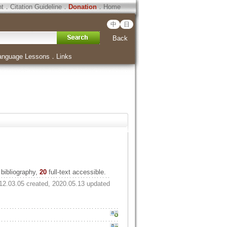
ht
．
Citation Guideline
．
Donation
．
Home
中
日
Back
anguage Lessons
．
Links
bibliography,
20
full-text accessible.
12.03.05 created, 2020.05.13 updated