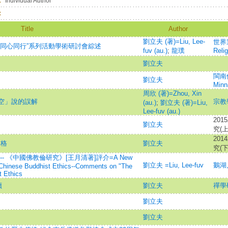
：
Individual Author
：
Title
Author
劉立夫 (著)=Liu, Lee-
世界宗
路同心同行”系列活動學術研討會綜述
fuv (au.)
;
龍璞
Relig
劉立夫
閩南佛
劉立夫
Minn
周欣 (著)=Zhou, Xin
空」說的誤解
宗教學研
(au.)
;
劉立夫 (著)=Liu,
Lee-fuv (au.)
20
」
劉立夫
究(上
20
品格
劉立夫
究(下
 《中國佛教倫研究》[王月清著]評介=A New
劉立夫 =Liu, Lee-fuv
鵝湖月
 Chinese Buddhist Ethics--Comments on "The
t Ethics
讀
劉立夫
禪學
劉立夫
劉立夫