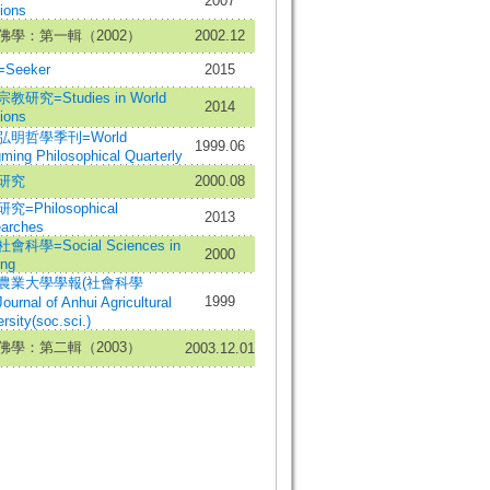
2007
ions
佛學：第一輯（2002）
2002.12
Seeker
2015
教研究=Studies in World
2014
ions
弘明哲學季刊=World
1999.06
ming Philosophical Quarterly
研究
2000.08
究=Philosophical
2013
arches
會科學=Social Sciences in
2000
ing
農業大學學報(社會科學
1999
urnal of Anhui Agricultural
rsity(soc.sci.)
佛學：第二輯（2003）
2003.12.01