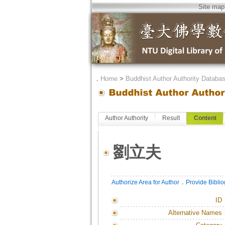
Site map
．
Home
>
Buddhist Author Authority Databa
Author Authority
Result
Content
劉立夫
．
Authorize Area for Author
Provide Bibli
ID
Alternative Names