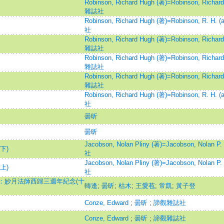
Robinson, Richard Hugh (著)=Robinson, Richard 
雜誌社
Robinson, Richard Hugh (著)=Robinson, R. H. (a
社
Robinson, Richard Hugh (著)=Robinson, Richard 
雜誌社
Robinson, Richard Hugh (著)=Robinson, Richard 
雜誌社
Robinson, Richard Hugh (著)=Robinson, Richard 
雜誌社
Robinson, Richard Hugh (著)=Robinson, R. H. (a
社
曇昕
曇昕
Jacobson, Nolan Pliny (著)=Jacobson, Nolan P. 
下)
社
Jacobson, Nolan Pliny (著)=Jacobson, Nolan P. 
上)
社
：妙月法師西歸三週年紀念(十
轉逢
;
曇昕
;
枯木
;
王愛苞
;
常凱
;
黃子登
Conze, Edward
;
曇昕
;
諦觀雜誌社
Conze, Edward
;
曇昕
;
諦觀雜誌社