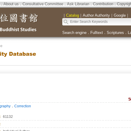
．
About us
．
Consultative Committee
．
Ask Librarian
．
Contribution
．
Copyrig
｜
Catalog
｜
Author Authority
｜
Google
｜
Search engine
．
Fulltext
．
Scriptures
．
L
se
5
．
ography
Correction
：
61132
：