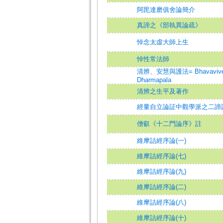
阿毘達磨俱舍論簡介
真諦之《部執異論疏》
悼念太虛大師上生
悼性常法師
清辨、安慧與護法= Bhavaviveka 
Dharmapala
清辨之生平及著作
經量自立論証中觀學派之二諦
僧叡《十二門論序》註
維摩詰經序論(一)
維摩詰經序論(七)
維摩詰經序論(九)
維摩詰經序論(二)
維摩詰經序論(八)
維摩詰經序論(十)