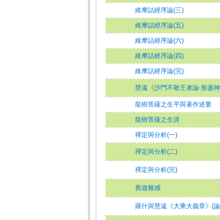
維摩詰經序論(三)
維摩詰經序論(五)
維摩詰經序論(六)
維摩詰經序論(四)
維摩詰經序論(完)
慧遠《沙門不敬王者論‧形盡
龍樹菩薩之生平與著作述要
龍樹菩薩之生涯
禪定與分析(一)
禪定與分析(二)
禪定與分析(完)
舊遊雜感
羅什與慧遠《大乘大義章》(論