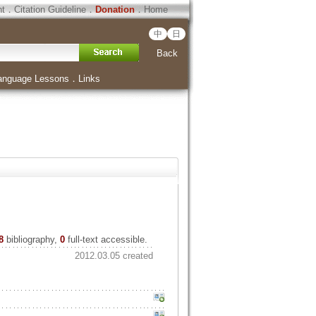
ht
．
Citation Guideline
．
Donation
．
Home
中
日
Back
anguage Lessons
．
Links
8
bibliography,
0
full-text accessible.
2012.03.05 created