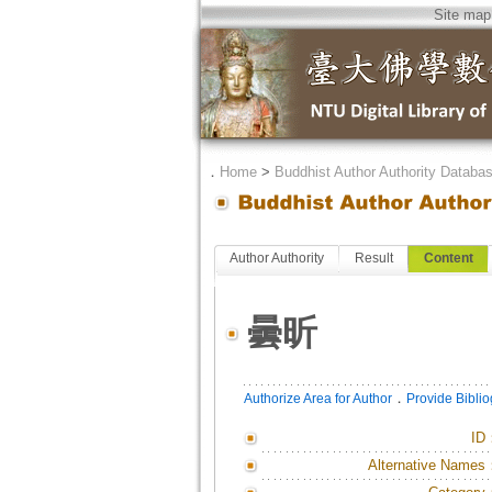
Site map
．
Home
>
Buddhist Author Authority Databa
Author Authority
Result
Content
曇昕
．
Authorize Area for Author
Provide Bibli
ID
Alternative Names