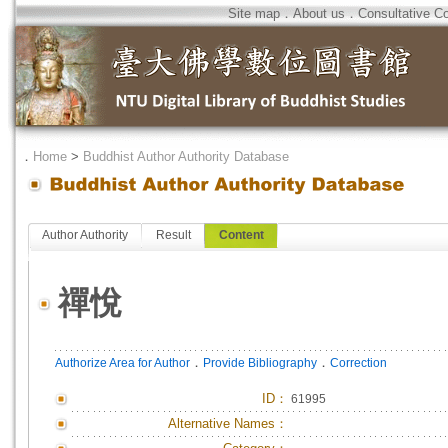
Site map
．
About us
．
Consultative C
．
Home
>
Buddhist Author Authority Database
Author Authority
Result
Content
禪悅
．
．
Authorize Area for Author
Provide Bibliography
Correction
ID
：
61995
Alternative Names：