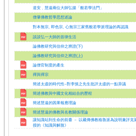
道安﹑慧遠兩位大師弘揚「般若學法門」
僧肇佛教哲學思想述論
對本無宗, 即色宗, 心無宗三家舊般若學派理論的再認識
談談弘一大師的首律生活
論佛教研究與信仰之辨證(下)
論佛教研究與信仰之辨證(上)
論僧官制度的產生
禪與禪宗
簡述太虛的時代性--對李慎之先生批評太虛的一點异議
簡述佛教與中國文化相結合的歷程
簡述慧遠的因果報應理論
簡述慧遠的佛教與名教關係理論
讓知識站到生命的前臺 － 以藏傳佛教格魯派為說明兼評克
授的《知識與解脫》