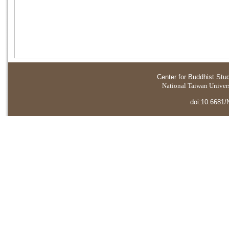
Center for Buddhist Stu
National Taiwan Universi
doi:10.6681