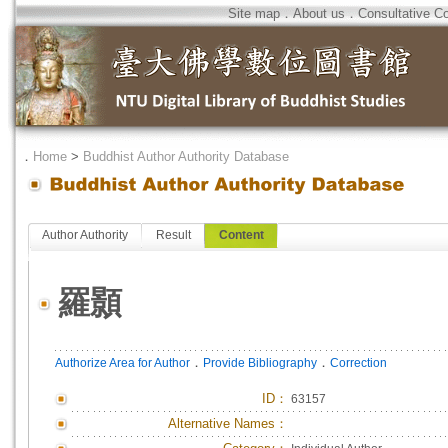
Site map
．
About us
．
Consultative C
．
Home
>
Buddhist Author Authority Database
Author Authority
Result
Content
羅顥
．
．
Authorize Area for Author
Provide Bibliography
Correction
ID
：
63157
Alternative Names：