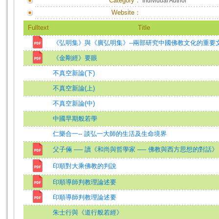
Category：
Individual Author
Website：
Fulltext
Title
《弘明集》與《廣弘明集》--兩部研究中國佛教文化的重要
《金剛經》要眼
不真空新論(下)
不真空新論(上)
不真空新論(中)
中國早期般若學
仁樂合一-- 談弘一大師的生活及生命境界
父子倆 ── 讀《和尚與哲學家 ── 佛教與西方思想的對話》
印順對大乘佛教的判說
印順導師判教理論述要
印順導師判教理論述要
朱士行與《道行般若經》