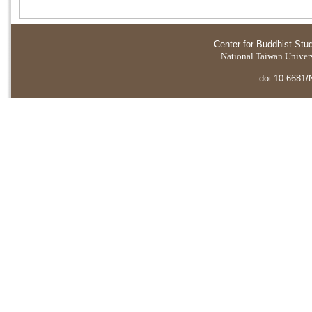
Center for Buddhist Stu
National Taiwan Universi
doi:10.6681