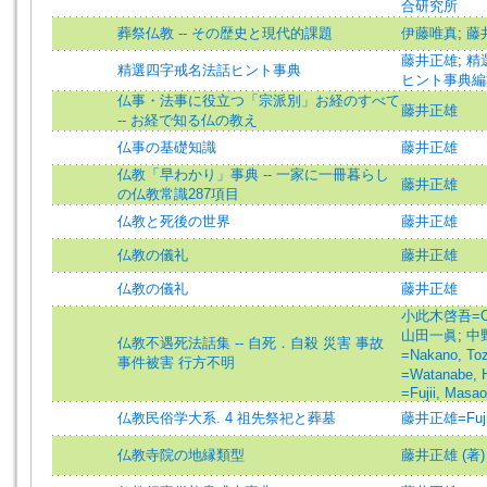
合研究所
葬祭仏教 -- その歴史と現代的課題
伊藤唯真
;
藤
藤井正雄
;
精
精選四字戒名法話ヒント事典
ヒント事典編
仏事・法事に役立つ「宗派別」お経のすべて
藤井正雄
-- お経で知る仏の教え
仏事の基礎知識
藤井正雄
仏教「早わかり」事典 -- 一家に一冊暮らし
藤井正雄
の仏教常識287項目
仏教と死後の世界
藤井正雄
仏教の儀礼
藤井正雄
仏教の儀礼
藤井正雄
小此木啓吾=Oko
山田一眞
;
中
仏教不遇死法話集 -- 自死．自殺 災害 事故
=Nakano, To
事件被害 行方不明
=Watanabe, 
=Fujii, Masao
仏教民俗学大系. 4 祖先祭祀と葬墓
藤井正雄=Fujii
仏教寺院の地縁類型
藤井正雄 (著)