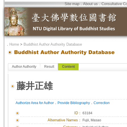
Site map
．
About us
．
Consultative C
．
Home
>
Buddhist Author Authority Database
Author Authority
Result
Content
藤井正雄
．
．
Authorize Area for Author
Provide Bibliography
Correction
ID
：
63184
Alternative Names：
Fujii, Masao