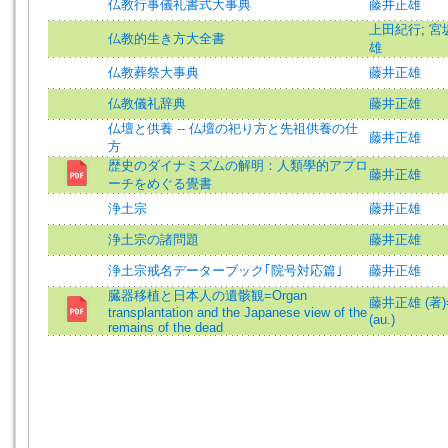
仏教行事儀礼書式大事典
藤井正雄
上田紀行
;
宮
仏教的生き方大全書
雄
仏教葬祭大事典
藤井正雄
仏教儀礼辞典
藤井正雄
仏壇と供養 -- 仏壇の祀り方と先祖供養の仕
藤井正雄
方
歴史のダイナミズムの解明：人類學的アプロ
藤井正雄
ーチをめぐる覺書
浄土宗
藤井正雄
浄土宗の諸問題
藤井正雄
浄土宗戒名データーブック｢院号対応篇｣
藤井正雄
臓器移植と日本人の遺骸観=Organ
藤井正雄 (著)=F
transplantation and the Japanese view of the
(au.)
remains of the dead