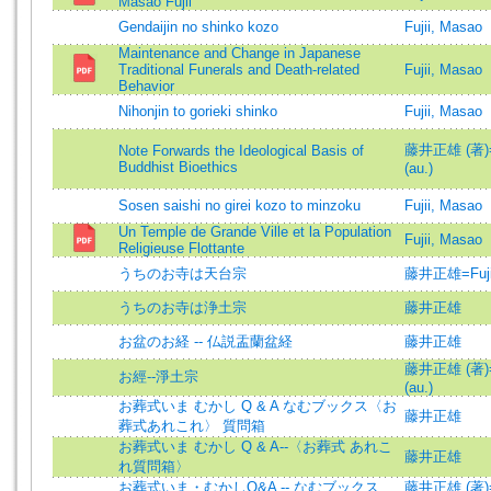
Masao Fujii
Gendaijin no shinko kozo
Fujii, Masao
Maintenance and Change in Japanese
Traditional Funerals and Death-related
Fujii, Masao
Behavior
Nihonjin to gorieki shinko
Fujii, Masao
藤井正雄 (著)=F
Note Forwards the Ideological Basis of
Buddhist Bioethics
(au.)
Sosen saishi no girei kozo to minzoku
Fujii, Masao
Un Temple de Grande Ville et la Population
Fujii, Masao
Religieuse Flottante
うちのお寺は天台宗
藤井正雄=Fujii
うちのお寺は浄土宗
藤井正雄
お盆のお経 -- 仏説盂蘭盆経
藤井正雄
藤井正雄 (著)=F
お經--淨土宗
(au.)
お葬式いま むかし Q & A なむブックス〈お
藤井正雄
葬式あれこれ〉 質問箱
お葬式いま むかし Q & A--〈お葬式 あれこ
藤井正雄
れ質問箱〉
お葬式いま・むかしQ&A -- なむブックス
藤井正雄 (著)=F