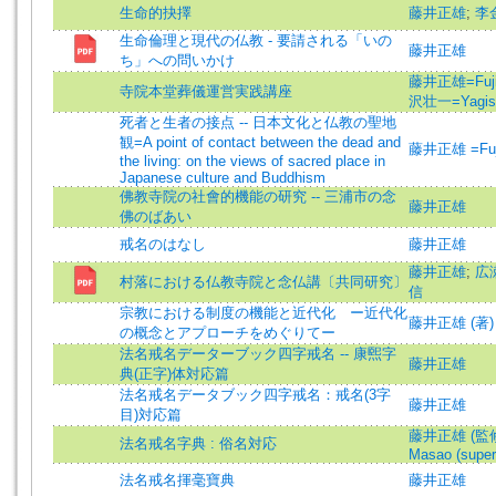
生命的抉擇
藤井正雄
;
李
生命倫理と現代の仏教 - 要請される「いの
藤井正雄
ち」への問いかけ
藤井正雄=Fujii
寺院本堂葬儀運営実践講座
沢壮一=Yagisa
死者と生者の接点 -- 日本文化と仏教の聖地
観=A point of contact between the dead and
藤井正雄 =Fuji
the living: on the views of sacred place in
Japanese culture and Buddhism
佛教寺院の社會的機能の研究 -- 三浦市の念
藤井正雄
佛のばあい
戒名のはなし
藤井正雄
藤井正雄
;
広
村落における仏教寺院と念仏講〔共同研究〕
信
宗教における制度の機能と近代化 ー近代化
藤井正雄 (著)
の概念とアプローチをめぐりてー
法名戒名データーブック四字戒名 -- 康煕字
藤井正雄
典(正字)体対応篇
法名戒名データブック四字戒名：戒名(3字
藤井正雄
目)対応篇
藤井正雄 (監修)=
法名戒名字典 : 俗名対応
Masao (super
法名戒名揮毫寶典
藤井正雄