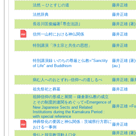
法然 -- ひとすじの道
藤井正雄
法然辞典
藤井正雄
長谷川匡俊編著｢専念法語｣
藤井正雄 (著)
信州一山村における神仏関係
藤井正雄
特別講演「浄土宗と共生の思想」
藤井正雄
特別講演録 いのちの尊厳と仏教="Sanctity
藤井正雄 (著)=F
of Life" and Buddhism
(au.)
病む人へのおとずれ--信仰への道しるべ
藤井正雄
;
藤
祖先祭祀と葬墓
藤井正雄
祖師信仰の形成と展開 -- 鎌倉新仏教の成立
とその制度的連関をめぐって=Emergence of
藤井正雄 =Fuji
New Japanese Sects and Related
Institutions during the Kamakura Period :
with special reference
神葬祭化の要因と神仏関係：茨城県行方郡に
藤井正雄
おける一事例
藤井正雄 (著)=F
骨仏と脱宗教浮動人口化