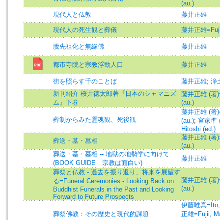
(au.)
現代人と仏教
藤井正雄
現代人の死生観と葬儀
藤井正雄=Fujii
脫先祖化と無緣佛
藤井正雄
都市寺院と宗教浮動人口
藤井正雄
街を照らす千のことば
藤井正雄
;
浄
新刊紹介 桜井徳太郎著『日本のシャマニズ
藤井正雄 (著)=F
ム』下巻
(au.)
藤井正雄 (著)=F
葬制からみた霊魂観、死後観
(au.)
;
宮家準 (
Hitoshi (ed.)
藤井正雄 (著)=F
葬送・墓・墓相
(au.)
葬送・墓・墓相 -- 地獄の地勢学に向けて
藤井正雄
(BOOK GUIDE 宗教は面白い)
葬祭と仏教 - 過去を振り返り、将来を展望す
藤井正雄 (著)=F
る=Funeral Ceremonies - Looking Back on
(au.)
Buddhist Funerals in the Past and Looking
Forward to Future Prospects
伊藤唯真=Ito, 
葬祭佛教：その歷史と現代的課題
正雄=Fujii, M