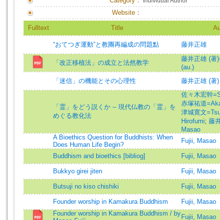
Category：
Individual Author
Website：
Fulltext
Title
Au
“おてつぎ運動”と教團再編成の問題點
藤井正雄
藤井正雄 (著)=F
「改正移植法」の成立と法然教学
(au.)
「迷信」の機能とその心理性
藤井正雄 (著)
佐々木宏幹=Sas
赤塚祐道=Akat
「霊」をどう説くか -- 現代仏教の「霊」を
津城寛文=Tsus
めぐる教化法
Hirofumi
;
藤井
Masao
A Bioethics Question for Buddhists: When
Fujii, Masao
Does Human Life Begin?
Buddhism and bioethics [bibliog]
Fujii, Masao
Bukkyo girei jiten
Fujii, Masao
Butsuji no kiso chishiki
Fujii, Masao
Founder worship in Kamakura Buddhism
Fujii, Masao
Founder worship in Kamakura Buddhism / by
Fujii, Masao