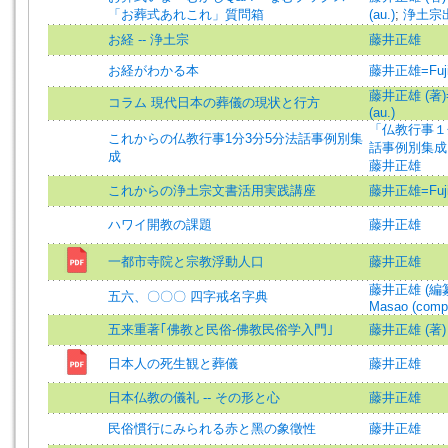
「お葬式あれこれ」質問箱
(au.)
;
浄土宗
お経 -- 浄土宗
藤井正雄
お経がわかる本
藤井正雄=Fujii
藤井正雄 (著)=F
コラム 現代日本の葬儀の現状と行方
(au.)
「仏教行事１
これからの仏教行事1分3分5分法話事例別集
話事例別集成
成
藤井正雄
これからの浄土宗文書活用実践講座
藤井正雄=Fujii
ハワイ開教の課題
藤井正雄
一都市寺院と宗教浮動人口
藤井正雄
藤井正雄 (編纂)=
五六、〇〇〇 四字戒名字典
Masao (comp
五来重著｢佛教と民俗-佛教民俗学入門｣
藤井正雄 (著)
日本人の死生観と葬儀
藤井正雄
日本仏教の儀礼 -- その形と心
藤井正雄
民俗慣行にみられる赤と黑の象徵性
藤井正雄