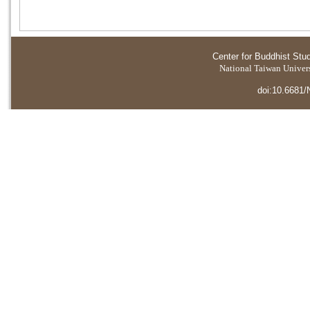
Center for Buddhist Stu
National Taiwan Universi
doi:10.6681