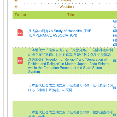
Category：
Website：
Fulltext
Title
福嶋
志 
(著
反省会の研究=A Study of Hanseikai (THE
TEMPERANCE ASSOCIATION)
(著
(著
(著
日本近代の「信教自由」と「政教分離」 : 国家神道体制
の成立展開過程における真宗(日韓仏教文化学術交流記
念講演会)="Freedom of Religion" and "Separation of
藤原
Politics and Religion" in Modern Japan : Jodo-Shinshu
within the Formation Process of the State Shinto
System
日本近代社会成立期における政治と宗教：近代真宗にお
藤原
ける「神道非宗教論」の展開
日本近代社会成立期における政治と宗教：福沢諭吉の宗
藤原
教観・覚書