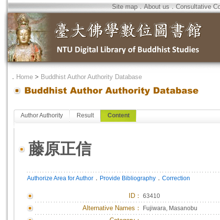
Site map
．
About us
．
Consultative C
．
Home
>
Buddhist Author Authority Database
Author Authority
Result
Content
藤原正信
．
．
Authorize Area for Author
Provide Bibliography
Correction
ID
：
63410
Alternative Names：
Fujiwara, Masanobu