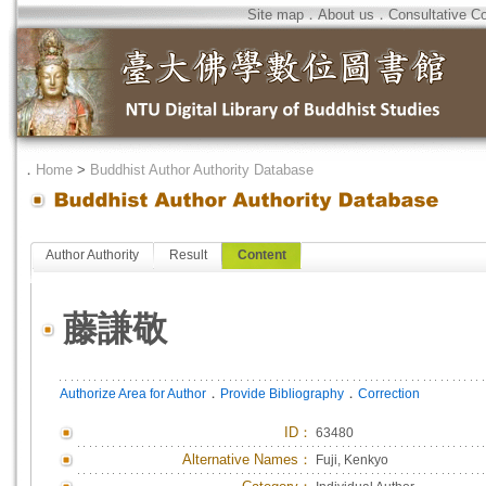
Site map
．
About us
．
Consultative C
．
Home
>
Buddhist Author Authority Database
Author Authority
Result
Content
藤謙敬
．
．
Authorize Area for Author
Provide Bibliography
Correction
ID
：
63480
Alternative Names：
Fuji, Kenkyo