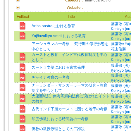
Category：
Individual Author
Website：
Fulltext
Title
Aut
藤謙敬 (著)=F
Artha-sastraにおける教育
Kenkyo (au.
藤謙敬 (著)=F
Yajñavalkya-smrti における教育
Kenkyo (au.
アーシュラマの一考察 -- 梵行期の修行形態を
藤謙敬=Fuji,
中心として
花山信勝
カーストと教育 - インド古代教育制度を中心
藤謙敬 (著)=F
として -
Kenkyo (au.
藤謙敬 (著)=F
スートラ文學における家族倫理
Kenkyo (au.
藤謙敬 (著)=F
ヂャイナ教育の一考察
Kenkyo (au.
ナーランダー・サンガーラーマの研究 - 教育
藤謙敬 (著)=F
制度を中心として -
Kenkyo (au.
大唐西域記. 南海寄歸内法傳に現はれたインド
藤謙敬 (著)=F
の教育
Kenkyo (au.
藤謙敬 (著)=F
古代インド下層カーストに關する若干の考察
Kenkyo (au.
藤謙敬 (著)=F
印度佛教における時間論の一考察
Kenkyo (au.
藤謙敬 (著)=F
佛教の教授原理としての二諦說