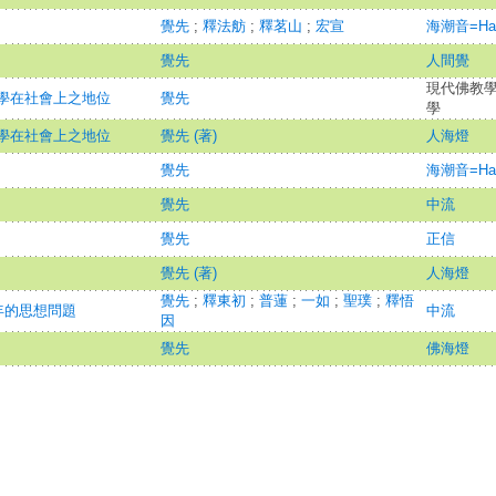
覺先
;
釋法舫
;
釋茗山
;
宏宣
海潮音=Hai 
覺先
人間覺
現代佛教學術
學在社會上之地位
覺先
學
學在社會上之地位
覺先 (著)
人海燈
覺先
海潮音=Hai 
覺先
中流
覺先
正信
覺先 (著)
人海燈
覺先
;
釋東初
;
普蓮
;
一如
;
聖璞
;
釋悟
年的思想問題
中流
因
覺先
佛海燈