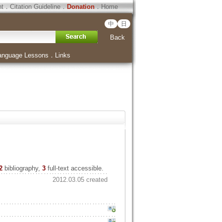
ht
．
Citation Guideline
．
Donation
．
Home
中
日
Back
anguage Lessons
．
Links
2
bibliography,
3
full-text accessible.
2012.03.05 created