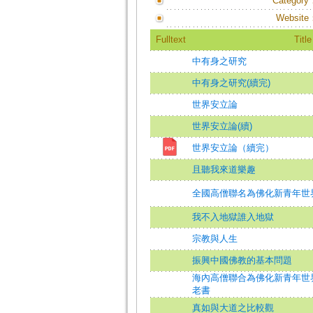
Category
Website
Fulltext
Title
中有身之研究
中有身之研究(續完)
世界安立論
世界安立論(續)
世界安立論（續完）
且聽我來道樂趣
全國高僧聯名為佛化新青年世
我不入地獄誰入地獄
宗教與人生
振興中國佛教的基本問題
海內高僧聯合為佛化新青年世
老書
真如與大道之比較觀