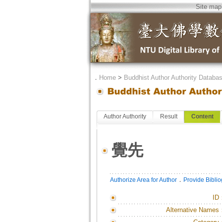
Site map
．
Home
>
Buddhist Author Authority Databa
Author Authority
Result
Content
覺先
．
Authorize Area for Author
Provide Bibli
ID
Alternative Names