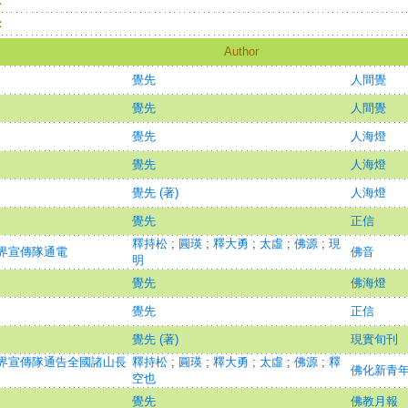
：
：
Author
覺先
人間覺
覺先
人間覺
覺先
人海燈
覺先
人海燈
覺先 (著)
人海燈
覺先
正信
釋持松
;
圓瑛
;
釋大勇
;
太虛
;
佛源
;
現
界宣傳隊通電
佛音
明
覺先
佛海燈
覺先
正信
覺先 (著)
現實旬刊
界宣傳隊通告全國諸山長
釋持松
;
圓瑛
;
釋大勇
;
太虛
;
佛源
;
釋
佛化新青
空也
覺先
佛教月報