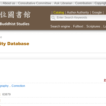
．
About us
．
Consultative Committee
．
Ask Librarian
．
Contribution
．
Copyrig
｜
Catalog
｜
Author Authority
｜
Google
｜
Search engine
．
Fulltext
．
Scriptures
．
L
se
2
．
ography
Correction
：
63879
：