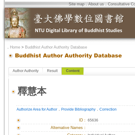
Site map
．
About us
．
Consultative C
．
Home
>
Buddhist Author Authority Database
Author Authority
Result
Content
釋慧本
．
．
Authorize Area for Author
Provide Bibliography
Correction
ID
：
65636
Alternative Names：