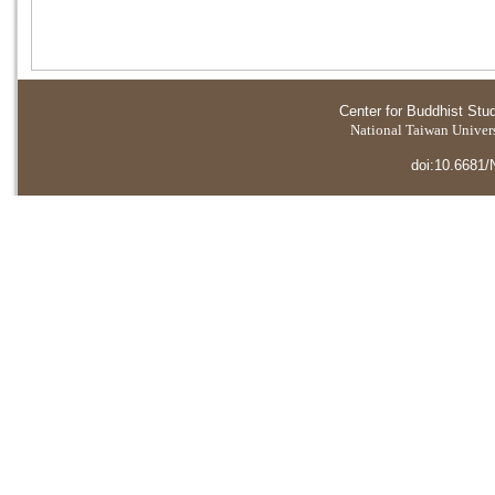
Center for Buddhist Stu
National Taiwan Universi
doi:10.6681