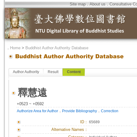
Site map
．
About us
．
Consultative C
．
Home
>
Buddhist Author Authority Database
Author Authority
Result
Content
釋慧遠
+0523 ~ +0592
．
．
Authorize Area for Author
Provide Bibliography
Correction
ID
：
65689
Alternative Names：