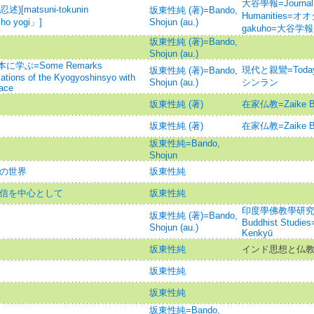
大谷學報=Journal of
atsuni-tokunin
坂東性純 (著)=Bando,
Humanities=オ
sho yogi」]
Shojun (au.)
gakuho=大谷学報
坂東性純 (著)=Bando,
Shojun (au.)
ぶ=Some Remarks
現代と親鸞=Today 
坂東性純 (著)=Bando,
lations of the Kyogyoshinsyo with
Shojun (au.)
シンラン
face
坂東性純 (著)
在家仏教=Zaike
坂東性純 (著)
在家仏教=Zaike
坂東性純=Bando,
Shojun
』の世界
坂東性純
性信を中心として
坂東性純
印度學佛教學研究 =Jou
坂東性純 (著)=Bando,
Buddhist Studie
Shojun (au.)
Kenkyū
坂東性純
インド思想と仏
坂東性純
坂東性純
坂東性純=Bando,