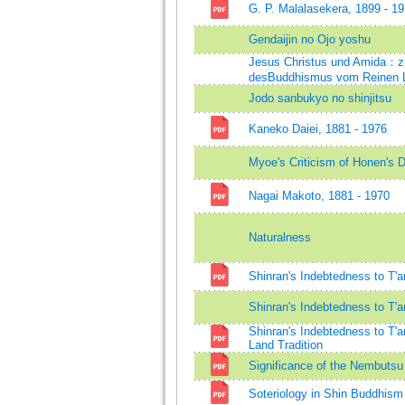
G. P. Malalasekera, 1899 - 1
Gendaijin no Ojo yoshu
Jesus Christus und Amida：zu
desBuddhismus vom Reinen 
Jodo sanbukyo no shinjitsu
Kaneko Daiei, 1881 - 1976
Myoe's Criticism of Honen's D
Nagai Makoto, 1881 - 1970
Naturalness
Shinran's Indebtedness to T'a
Shinran's Indebtedness to T'a
Shinran's Indebtedness to T'an
Land Tradition
Significance of the Nembutsu
Soteriology in Shin Buddhism