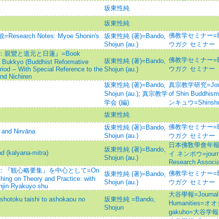
坂東性純
坂東性純
佛教学セミナー=Bud
rch Notes: Myoe Shonin's
坂東性純 (著)=Bando,
Shojun (au.)
ウガク セミナー
親鸞と道元と日蓮』=Book
佛教学セミナー=Bud
坂東性純 (著)=Bando,
 Bukkyo (Buddhist Reformative
ウガク セミナー
iod -- With Special Reference to the
Shojun (au.)
nd Nichiren
坂東性純 (著)=Bando,
真宗教学研究=Journal
Shojun (au.)
;
真宗教学
of Shin Bud
学会 (編)
ンキュウ=Shinshu 
坂東性純
佛教学セミナー=Bud
坂東性純 (著)=Bando,
nd Nirvāṇa
Shojun (au.)
ウガク セミナー
日本佛敎學會年報
坂東性純 (著)=Bando,
kalyana-mitra)
イ ネンポウ=journal 
Shojun (au.)
Research Associa
：『観心略要集』を中心として=On
佛教学セミナー=Bud
坂東性純 (著)=Bando,
hing on Theory and Practice: with
Shojun (au.)
ウガク セミナー
njin Ryakuyo shu
大谷學報=Journal of
 taishi to ashokaou no
坂東性純 =Bando,
Humanities=オ
Shojun
gakuho=大谷学報