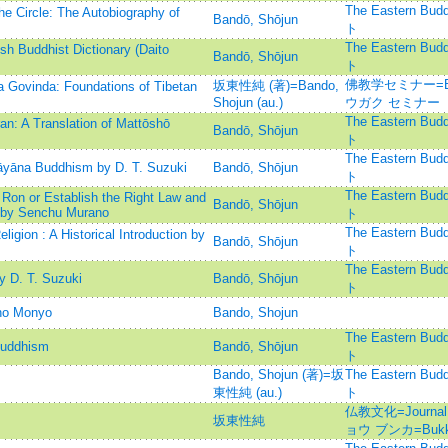
The Eastern 
he Circle: The Autobiography of
Bandō, Shōjun
ト
The Eastern 
h Buddhist Dictionary (Daito
Bandō, Shōjun
ト
佛教学セミナー=Bud
坂東性純 (著)=Bando,
 Govinda: Foundations of Tibetan
Shojun (au.)
ウガク セミナー
The Eastern 
an: A Translation of Mattōshō
Bandō, Shōjun
ト
The Eastern 
āyāna Buddhism by D. T. Suzuki
Bandō, Shōjun
ト
The Eastern 
Ron or Establish the Right Law and
Bandō, Shōjun
 by Senchu Murano
ト
The Eastern 
igion : A Historical Introduction by
Bandō, Shōjun
ト
The Eastern 
y D. T. Suzuki
Bandō, Shōjun
ト
 no Monyo
Bando, Shojun
The Eastern 
Buddhism
Bandō, Shōjun
ト
Bando, Shojun (著)=坂
The Eastern 
東性純 (au.)
ト
仏教文化=Journal o
坂東性純
ョウ ブンカ=Bukky