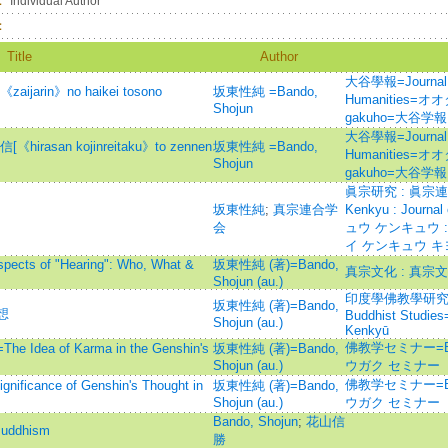
：
Individual Author
：
Title
Author
大谷學報=Journal of
rin》no haikei tosono
坂東性純 =Bando,
Humanities=オ
Shojun
gakuho=大谷学報
大谷學報=Journal of
san kojinreitaku》to zennen
坂東性純 =Bando,
Humanities=オ
Shojun
gakuho=大谷学報
眞宗研究 : 眞宗連
坂東性純
;
真宗連合学
Kenkyu : Journa
会
ュウ ケンキュウ 
イ ケンキュウ キ
 of "Hearing": Who, What &
坂東性純 (著)=Bando,
真宗文化 : 真宗
Shojun (au.)
印度學佛教學研究 =Jou
坂東性純 (著)=Bando,
想
Buddhist Studie
Shojun (au.)
Kenkyū
佛教学セミナー=Bud
a of Karma in the Genshin's
坂東性純 (著)=Bando,
Shojun (au.)
ウガク セミナー
佛教学セミナー=Bud
nce of Genshin's Thought in
坂東性純 (著)=Bando,
Shojun (au.)
ウガク セミナー
Bando, Shojun
;
花山信
Buddhism
勝