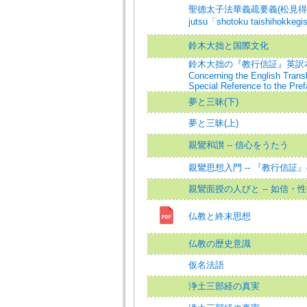
聖德太子法華義疏要義(松見得忍述)[m
jutsu「shotoku taishihokkegi
鈴木大拙と国際文化
鈴木大拙の『教行信証』英訳本に学
Concerning the English Trans
Special Reference to the Pre
夢と三昧(下)
夢と三昧(上)
親鸞和讃 -- 信心をうたう
親鸞思想入門 -- 『教行信証
親鸞面授の人びと -- 如信・
仏教と終末思想
仏教の歴史意識
仮名法語
浄土三部経の真実