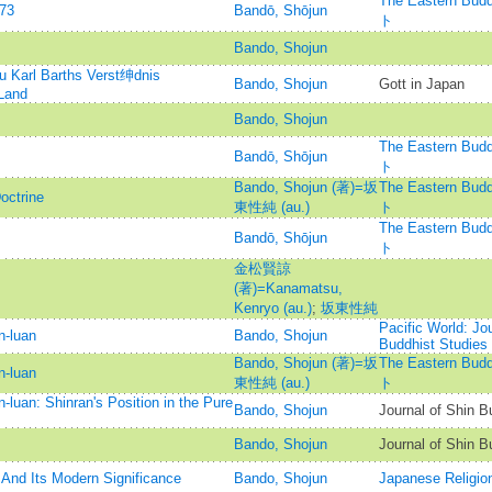
The Eastern 
973
Bandō, Shōjun
ト
Bando, Shojun
 Karl Barths Verst绅dnis
Bando, Shojun
Gott in Japan
Land
Bando, Shojun
The Eastern 
Bandō, Shōjun
ト
Bando, Shojun (著)=坂
The Eastern 
octrine
東性純 (au.)
ト
The Eastern 
Bandō, Shōjun
ト
金松賢諒
(著)=Kanamatsu,
Kenryo (au.)
;
坂東性純
Pacific World: Jou
n-luan
Bando, Shojun
Buddhist Studies
Bando, Shojun (著)=坂
The Eastern 
n-luan
東性純 (au.)
ト
-luan: Shinran's Position in the Pure
Bando, Shojun
Journal of Shin 
Bando, Shojun
Journal of Shin 
 And Its Modern Significance
Bando, Shojun
Japanese Reli