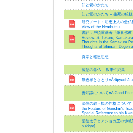
知と愛のかたち
知と愛のかたち -- 生死の紋様
研究ノート：明恵上人の念仏観=Resea
View of the Nembutsu
書評：戶頃重基著『鎌倉佛教：
Review: S. Tokoro, Kamakura
Thoughts in the Kamakura Per
Thoughts of Shinran, Dogen a
真宗と報恩思想
智慧の念仏 -- 坂東性純集
無色界とさとり=Ārūpyadhātu a
善知識について=A Good Friend (
源信の教・観の性格について
the Feature of Genshin's Teac
Special Reference to his Kwa
聖德太子とアショカ王の佛教[shotoku
bukkyo]