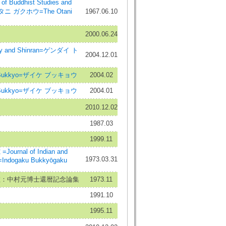
 Buddhist Studies and
オタニ ガクホウ=The Otani
1967.06.10
2000.06.24
and Shinran=ゲンダイ ト
2004.12.01
 Bukkyo=ザイケ ブッキョウ
2004.02
 Bukkyo=ザイケ ブッキョウ
2004.01
2010.12.02
1987.03
1999.11
rnal of Indian and
1973.03.31
s=Indogaku Bukkyōgaku
教：中村元博士還暦記念論集
1973.11
1991.10
1995.11