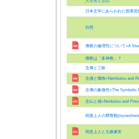
人生苦と念仏
日本文学にあらわれた因果思想 
自然
佛教の倫理性について=A Study of
佛教は「多神教」？
念佛と三昧
念佛と懺悔=Nembutsu and Re
念佛の象徵性=The Symbolic Nat
念仏と戒=Nenbutsu and Prece
明惠上人の釋尊觀[myoeshonin n
明恵上人と九條兼実