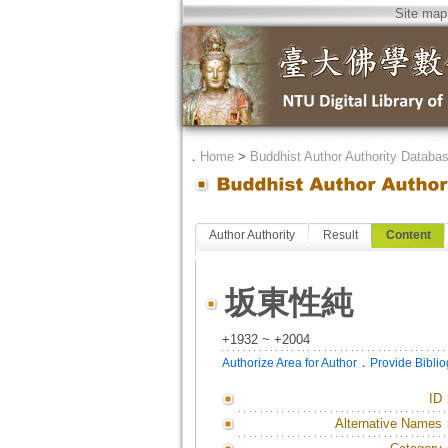
Site map
．
Home
>
Buddhist Author Authority Databa
Author Authority
Result
Content
坂東性純
+1932 ~ +2004
．
Authorize Area for Author
Provide Bibli
ID
Alternative Names