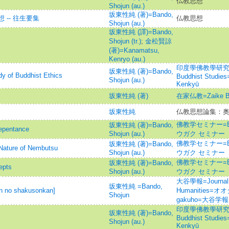
仏教思想
Shojun (au.)
坂東性純 (著)=Bando,
-- 往生要集
仏教思想
Shojun (au.)
坂東性純 (譯)=Bando,
Shojun (tr.)
;
金松賢諒
(著)=Kanamatsu,
Kenryo (au.)
印度學佛教學研究 =Jou
坂東性純 (著)=Bando,
 Buddhist Ethics
Buddhist Studie
Shojun (au.)
Kenkyū
坂東性純 (著)
在家仏教=Zaike
坂東性純
仏教思想論集：
佛教学セミナー=Bud
坂東性純 (著)=Bando,
pentance
Shojun (au.)
ウガク セミナー
佛教学セミナー=Bud
坂東性純 (著)=Bando,
ure of Nembutsu
Shojun (au.)
ウガク セミナー
佛教学セミナー=Bud
坂東性純 (著)=Bando,
pts
Shojun (au.)
ウガク セミナー
大谷學報=Journal of
坂東性純 =Bando,
o shakusonkan]
Humanities=オ
Shojun
gakuho=大谷学報
印度學佛教學研究 =Jou
坂東性純 (著)=Bando,
Buddhist Studie
Shojun (au.)
Kenkyū