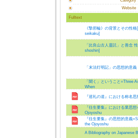
Category
Website
Fulltext
《摯邪輪》の背景とその性格[《zaija
seikaku]
「比良山古人靈託」と善念 性信[《hira
shoshin]
「末法灯明記」の思想的意義
「聞く」ということ=Three Aspects
When
『巡礼の道』における称名思
『往生要集』における業思想=The Ide
Ojoyoshu
『往生要集』の思想的意義=Significa
the Ojoyoshu
A Bibliography on Japanese 