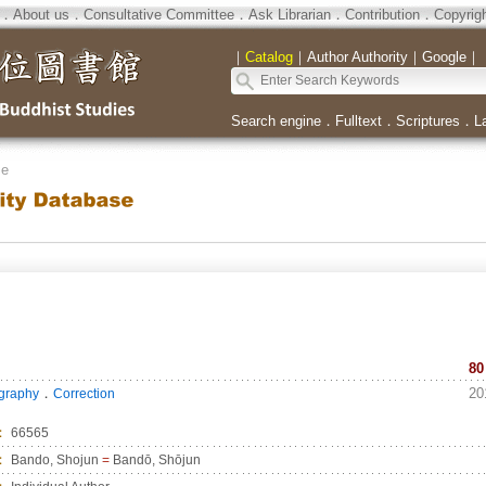
．
About us
．
Consultative Committee
．
Ask Librarian
．
Contribution
．
Copyrig
｜
Catalog
｜
Author Authority
｜
Google
｜
Search engine
．
Fulltext
．
Scriptures
．
L
se
80
．
20
ography
Correction
：
66565
：
Bando, Shojun
=
Bandō, Shōjun