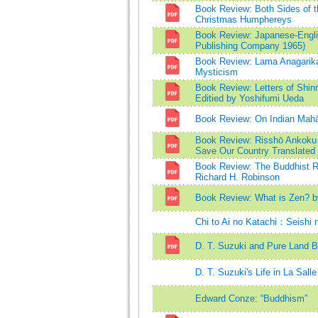
Book Review: Both Sides of t
Christmas Humphereys
Book Review: Japanese-Englis
Publishing Company 1965)
Book Review: Lama Anagarika
Mysticism
Book Review: Letters of Shinr
Editied by Yoshifumi Ueda
Book Review: On Indian Mah
Book Review: Risshō Ankoku 
Save Our Country Translated
Book Review: The Buddhist Rel
Richard H. Robinson
Book Review: What is Zen? b
Chi to Ai no Katachi：Seishi
D. T. Suzuki and Pure Land 
D. T. Suzuki's Life in La Salle
Edward Conze: “Buddhism”