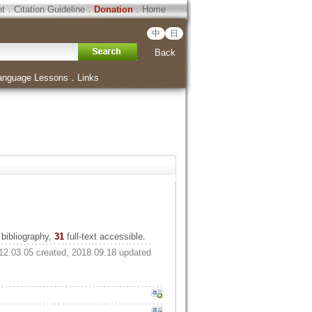
ht
．
Citation Guideline
．
Donation
．
Home
中
日
Back
anguage Lessons
．
Links
bibliography,
31
full-text accessible.
12.03.05 created, 2018.09.18 updated