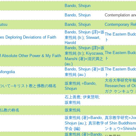
Bando, Shojun
Bando, Shojun
Contemplation an
utsu
Bando, Shojun
Contemporary Rel
Bando, Shojun (譯)=坂
The Eastern 
es Deploring Deviations of Faith
東性純 (tr.)
;
Stewart,
ト
Harold
Bando, Shojun (譯)=坂
The Eastern 
東性純 (tr.)
;
Kiyozawa,
of Absolute Other Power & My Faith
ト
Manshi (著)=清沢満之
(au.)
Bando, Shojun (著)=坂
The Eastern 
Mongolia
東性純 (au.)
ト
大谷大學研究年報=Ann
坂東性純 =Bando,
いて--キリスト教と佛教の稱名
Researches of 
Shojun
ガク ケンキュウ
石上善應
;
伊東慧明
;
坂東性純
と仏教の称名
坂東性純
坂東性純 (著)=Bando,
真宗教学研究=Journal
Shojun (au.)
;
真宗教学
of Shin Bud
学会 (編)
ンキュウ=Shinshu 
坂東性純 (著)=Bando,