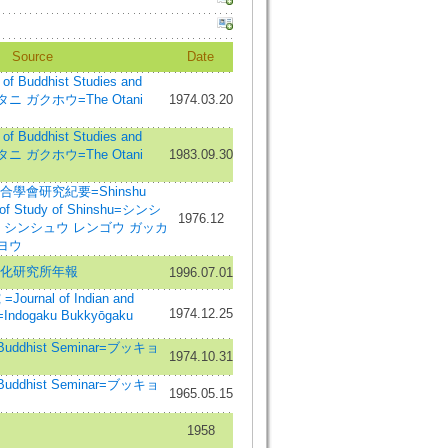
Source
Date
 Buddhist Studies and
オタニ ガクホウ=The Otani
1974.03.20
 Buddhist Studies and
オタニ ガクホウ=The Otani
1983.09.30
合學會研究紀要=Shinshu
l of Study of Shinshu=シンシ
1976.12
: シンシュウ レンゴウ ガッカ
ヨウ
文化研究所年報
1996.07.01
rnal of Indian and
1974.12.25
s=Indogaku Bukkyōgaku
dhist Seminar=ブッキョ
1974.10.31
dhist Seminar=ブッキョ
1965.05.15
1958