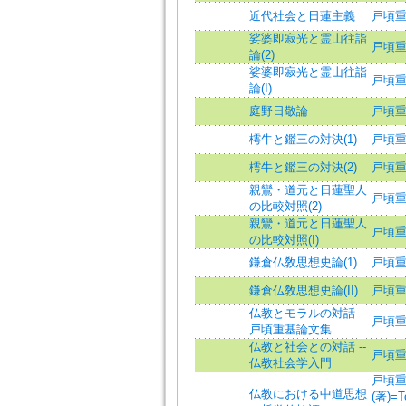
近代社会と日蓮主義
戸頃
娑婆即寂光と霊山往詣
戸頃重基
論(2)
娑婆即寂光と霊山往詣
戸頃重基
論(I)
庭野日敬論
戸頃
樗牛と鑑三の対決(1)
戸頃重基
樗牛と鑑三の対決(2)
戸頃重基
親鸞・道元と日蓮聖人
戸頃重基
の比較対照(2)
親鸞・道元と日蓮聖人
戸頃重基
の比較対照(I)
鎌倉仏敎思想史論(1)
戸頃重基
鎌倉仏敎思想史論(II)
戸頃重基
仏教とモラルの対話 --
戸頃
戸頃重基論文集
仏教と社会との対話 --
戸頃
仏教社会学入門
戸頃
仏教における中道思想
(著)=T