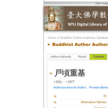
Site map
．
Home
>
Buddhist Author Authority Databa
Author Authority
Result
Content
戸頃重基
+1911 ~ +1977
．
Authorize Area for Author
Provide Bibli
ID
Alternative Names