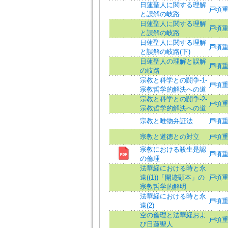
日蓮聖人に関する理解
戸頃重基
と誤解の岐路
日蓮聖人に関する理解
戸頃重基
と誤解の岐路
日蓮聖人に関する理解
戸頃重基
と誤解の岐路(下)
日蓮聖人の理解と誤解
戸頃重基
の岐路
宗教と科学との闘争-1-
戸頃重基
宗教哲学的解決への道
宗教と科学との闘争-2-
戸頃重基
宗教哲学的解決への道
宗教と唯物弁証法
戸頃
宗教と道徳との対立
戸頃重基
宗教における殺生是認
戸頃
の倫理
法華経における時と永
遠((1))「開迹顕本」の
戸頃重基
宗教哲学的解明
法華経における時と永
戸頃重基
遠(2)
空の倫理と法華経およ
戸頃重基
び日蓮聖人