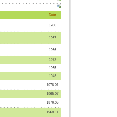
Date
1980
1967
1966
1972
1965
1948
1978.01
1965.07
1976.05
1968.11