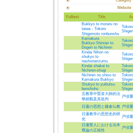
Category
Website
Fulltext
Title
Au
Bukkyo to moraru no
Tokoro
taiwa：Tokoro
Shige
Shigemoto ronbunshu
Kamakura
Tokoro
Bukkyo:Shinran to
Shige
Dogen to Nichiren
Kindai Nihon no
Tokoro
shukyo to
Shige
nashonarizumu
Kindai shakai to
Tokoro
Nichiren-shugi
Shige
Nichiren no shiso to
Tokoro
Kamakura Bukkyo
Shige
Shukyo to yuibutsu
Tokoro
benshoho
Shige
五教章中賢首大師的法
戸頃
華經觀及其批判
日蓮の思想と鎌倉仏教
戸頃重基
日蓮教学の思想史的研
戸頃
究
日蓮聖人における法本
戸頃重基
尊論の正統性