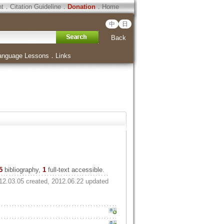
ht
．
Citation Guideline
．
Donation
．
Home
中
日
Back
anguage Lessons
．
Links
5
bibliography,
1
full-text accessible.
12.03.05 created, 2012.06.22 updated