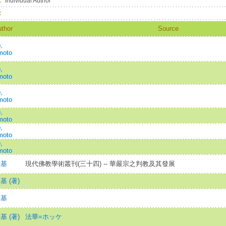
：
Individual Author
：
thor
Source
,
moto
,
moto
,
moto
,
moto
,
moto
,
moto
重基
現代佛教學術叢刊(三十四) -- 華嚴宗之判教及其發展
 (著)
重基
 (著)
法華=ホッケ