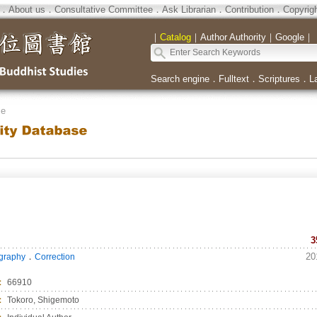
．
About us
．
Consultative Committee
．
Ask Librarian
．
Contribution
．
Copyrig
｜
Catalog
｜
Author Authority
｜
Google
｜
Search engine
．
Fulltext
．
Scriptures
．
L
se
3
．
20
ography
Correction
：
66910
：
Tokoro, Shigemoto