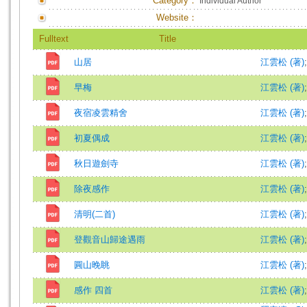
Category：
Individual Author
Website：
Fulltext
Title
山居
江雲松 (著)
早梅
江雲松 (著)
夜宿凌雲精舍
江雲松 (著)
初夏偶成
江雲松 (著)
秋日遊劍寺
江雲松 (著)
除夜感作
江雲松 (著)
清明(二首)
江雲松 (著)
登觀音山歸途遇雨
江雲松 (著)
圓山晚眺
江雲松 (著)
感作 四首
江雲松 (著)