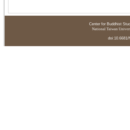
Center for Buddhist Stu
National Taiwan Universi
doi:10.6681