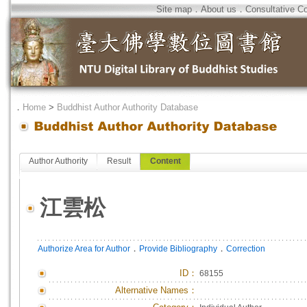
Site map
．
About us
．
Consultative C
．
Home
>
Buddhist Author Authority Database
Author Authority
Result
Content
江雲松
．
．
Authorize Area for Author
Provide Bibliography
Correction
ID
：
68155
Alternative Names：