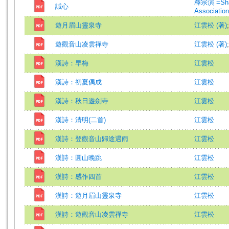
釋宗演 =Sha
誠心
Association
遊月眉山靈泉寺
江雲松 (著)
遊觀音山凌雲禪寺
江雲松 (著)
漢詩：早梅
江雲松
漢詩：初夏偶成
江雲松
漢詩：秋日遊劍寺
江雲松
漢詩：清明(二首)
江雲松
漢詩：登觀音山歸途遇雨
江雲松
漢詩：圓山晚跳
江雲松
漢詩：感作四首
江雲松
漢詩：遊月眉山靈泉寺
江雲松
漢詩：遊觀音山凌雲禪寺
江雲松