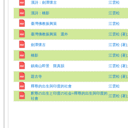
漢詩：劍潭懷古
江雲松
漢詩：橋影
江雲松
臺灣佛教振興策
江雲松
臺灣佛教振興策 選外
江雲松 (著)
劍潭懷古
江雲松 (著)
橋影
江雲松 (著)
鎮南山即景 限真韻
江雲松 (著)
題古寺
江雲松 (著)
釋尊的出生與印度的社會
江雲松
釈尊の出生と印度の社会=釋尊的出生與印度的
江雲松 (著)
社會