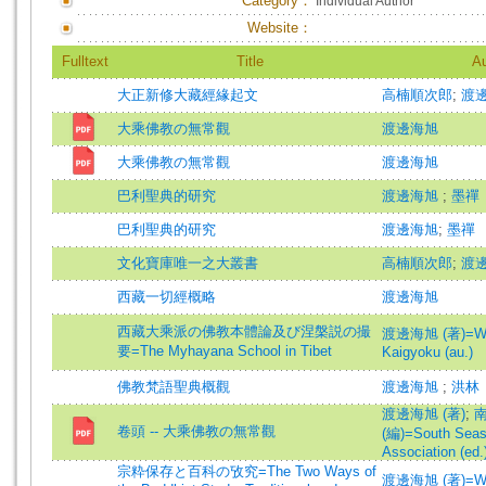
Category：
Individual Author
Website：
Fulltext
Title
Au
大正新修大藏經緣起文
高楠順次郎
;
渡
大乘佛教の無常觀
渡邊海旭
大乘佛教の無常觀
渡邊海旭
巴利聖典的研究
渡邊海旭
;
墨禪
巴利聖典的研究
渡邊海旭
;
墨禪
文化寶庫唯一之大叢書
高楠順次郎
;
渡
西藏一切經概略
渡邊海旭
西藏大乘派の佛教本體論及び涅槃説の撮
渡邊海旭 (著)=Wa
要=The Myhayana School in Tibet
Kaigyoku (au.)
佛教梵語聖典概觀
渡邊海旭
;
洪林
渡邊海旭 (著)
;
卷頭 -- 大乘佛教の無常觀
(編)=South Seas
Association (ed.
宗粋保存と百科の攷究=The Two Ways of
渡邊海旭 (著)=Wa