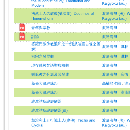
the Buddhist Study, Traditional and
Kaigyoku (au.)
Modern
法然上人の教義(講演集)=Doctrines of
渡邊海旭 (著)=Wa
Honen-shonin
Kaigyoku (au.)
青年與宗教
渡邊海旭
訓諭
渡邊海旭
婆羅門教佛教混和之一例(爪哇國古像之圖
渡邊海旭
;
洪林
解)
密宗之發展觀
渡邊海旭
;
洪林
現存佛教梵語聖典概觀
渡邊海旭
喇嘛教之分派及其發達
渡邊海旭
;
寂悟
新修大藏經緣起
高楠順次郎
;
渡
新修大藏經緣起
渡邊海旭
;
高南
維摩詰所說經解題
渡邊海旭
維摩詰所說經解題(續)
渡邊海旭
慧澄和上と行誡上人(史傳)=Yecho and
渡邊海旭 (著)=Wa
Gyokai
Kaigyoku (au.)