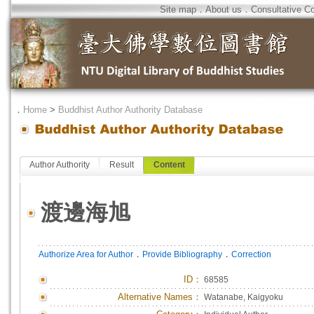
Site map
．
About us
．
Consultative C
．
Home
>
Buddhist Author Authority Database
Author Authority
Result
Content
渡邊海旭
．
．
Authorize Area for Author
Provide Bibliography
Correction
ID
：
68585
Alternative Names：
Watanabe, Kaigyoku