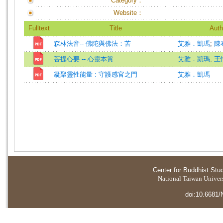
Category：
Website：
Fulltext
Title
Auth
森林法音-- 佛陀與佛法：苦
艾雅．凱瑪
;
陳
菩提心要 -- 心靈本質
艾雅．凱瑪
;
王
凝聚靈性能量 : 守護感官之門
艾雅．凱瑪
Center for Buddhist Stu
National Taiwan Universi
doi:10.6681