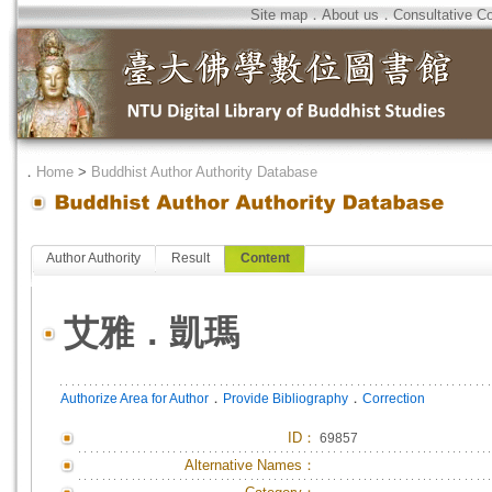
Site map
．
About us
．
Consultative C
．
Home
>
Buddhist Author Authority Database
Author Authority
Result
Content
艾雅．凱瑪
．
．
Authorize Area for Author
Provide Bibliography
Correction
ID
：
69857
Alternative Names：