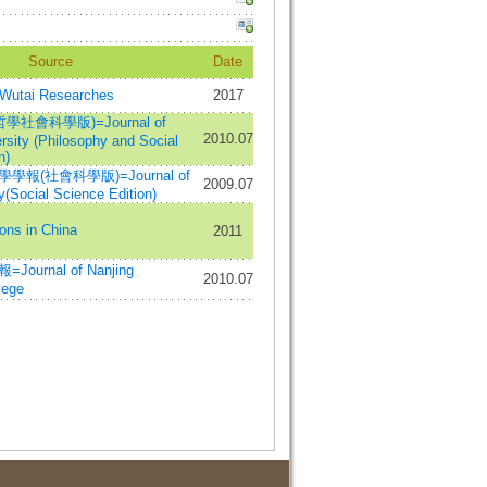
Source
Date
tai Researches
2017
社會科學版)=Journal of
2010.07
rsity (Philosophy and Social
n)
報(社會科學版)=Journal of
2009.07
y(Social Science Edition)
ns in China
2011
urnal of Nanjing
2010.07
lege