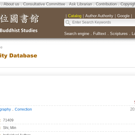
．
About us
．
Consultative Committee
．
Ask Librarian
．
Contribution
．
Copyrig
｜
Catalog
｜
Author Authority
｜
Google
｜
Search engine
．
Fulltext
．
Scriptures
．
L
se
．
20
ography
Correction
：
71409
：
Shi, Min