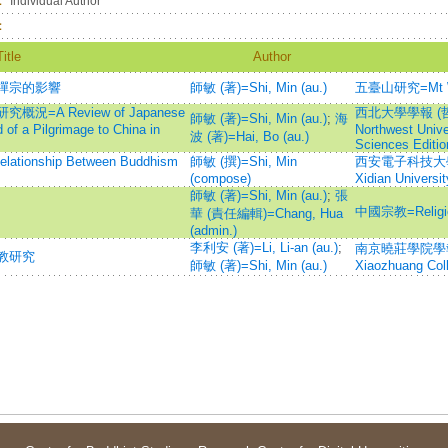
：
Individual Author
：
Title
Author
禪宗的影響
師敏 (著)=Shi, Min (au.)
五臺山研究=Mt Wu
A Review of Japanese
西北大學學報 (哲學
師敏 (著)=Shi, Min (au.)
;
海
 of a Pilgrimage to China in
Northwest Unive
波 (著)=Hai, Bo (au.)
Sciences Editio
nship Between Buddhism
師敏 (撰)=Shi, Min
西安電子科技大學學
(compose)
Xidian Universit
師敏 (著)=Shi, Min (au.)
;
張
中國宗教=Religio
華 (責任編輯)=Chang, Hua
(admin.)
李利安 (著)=Li, Li-an (au.)
;
南京曉莊學院學報=Jo
教研究
師敏 (著)=Shi, Min (au.)
Xiaozhuang Col