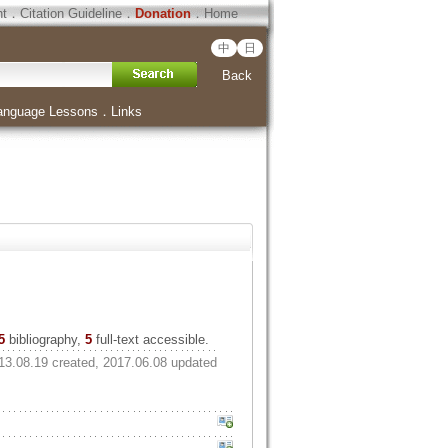
ht
．
Citation Guideline
．
Donation
．
Home
中
日
Back
anguage Lessons
．
Links
5
bibliography,
5
full-text accessible.
13.08.19 created, 2017.06.08 updated