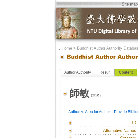
Site map
．
Home
>
Buddhist Author Authority Databa
Author Authority
Result
Content
師敏
(本名)
．
Authorize Area for Author
Provide Bibli
ID
Alternative Names