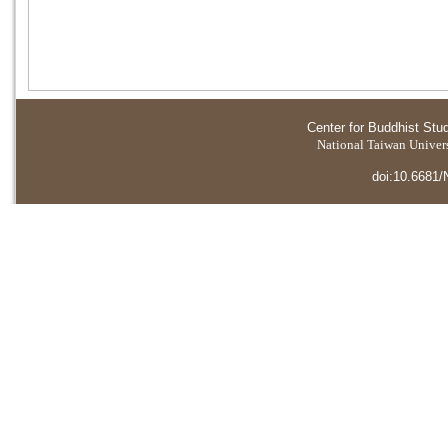
Center for Buddhist Stu
National Taiwan Universi
doi:10.6681