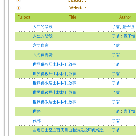
Category：
Website：
Fulltext
Title
Author
人生的階段
了翁
;
豐子愷
人生的階段
了翁
;
豐子愷
六旬自壽
了翁
六旬自壽詩
了翁
世界佛教居士林林刊啟事
了翁
世界佛教居士林林刊啟事
了翁
世界佛教居士林林刊啟事
了翁
世界佛教居士林林刊啟事
了翁
世界佛教居士林林刊啟事
了翁
世路
了翁
;
豐子愷
代郵
了翁
古農居士至自西天目山貽詩見投即此報之
了翁