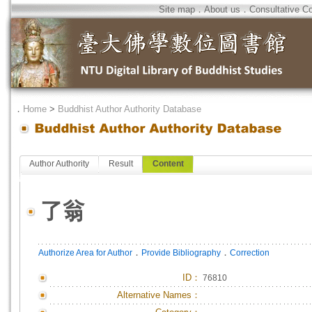
Site map
．
About us
．
Consultative C
．
Home
>
Buddhist Author Authority Database
Author Authority
Result
Content
了翁
．
．
Authorize Area for Author
Provide Bibliography
Correction
ID
：
76810
Alternative Names：