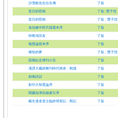
沙雪舫先生往生傳
了翁
昔日的照相
了翁
;
豐子愷
昔日的照相
了翁
;
豐子愷
袁伯脩中郎尺牘選本序
了翁
悼稚鴻宗友
了翁
報恩論節本序
了翁
痛快的夢
了翁
;
豐子愷
皕期紀念增刊小言
了翁
漢譯大藏經雕刊時代簡表：附識
了翁
劍南詩話
了翁
影印大智度論序
了翁
閱藏知津目錄索引序
了翁
戴生達老居士臨終情形記：附記
了翁