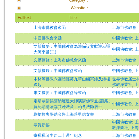
Category：
Website：
Fulltext
Title
上海市佛教會來函
上海市佛教會
中國佛教會來函
中國佛教會
;
上
文牘摘要：中國佛教會為籌備設宴歡迎班禪
中國佛教會
;
上
大師來函(二)
文牘摘錄：上海市佛教會來函
上海市佛教會
文牘摘錄：中國佛教會來函
中國佛教會
;
上
本林等佛教六團體經募九華山幽冥鐘及鐘樓
世界佛教居士
緣起
佛教淨業社
;
上
來文摘要：中國佛教會等來函
中國佛教會
;
上
定期恭請錫蘭納囉達大師演講佛學並攝影以
中國佛教會
;
上
資紀念請蒞臨共聆法音：函各法師居士
為搶救失學助金告上海善男信女書
上海市佛教會
中國佛教會
;
上
恭賀新禧
教淨業社
;
上海
寄禪禪師生西二十週年紀念
上海市佛教會