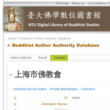
Site map
．
About us
．
Consultative C
．
Home
>
Buddhist Author Authority Database
Author Authority
Result
Content
上海市佛教會
．
．
Authorize Area for Author
Provide Bibliography
Correction
ID
：
76942
Alternative Names：