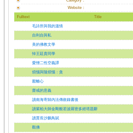
Category：
Website：
Fulltext
Title
毛詩所與我的溫情
自利自與私
美的佛教文學
悼王廷貴同學
愛憎二性空義譚
煩惱與隨煩惱：貪
厭離心
齋戒的意義
讀南海寄歸內法傳敘錄書後
讀紫柏大師金剛般若波羅密多經塔題辭
讀賈長沙鵬鳥賦
觀佛