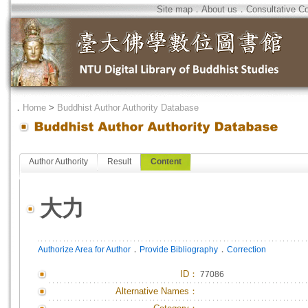
Site map
．
About us
．
Consultative C
．
Home
>
Buddhist Author Authority Database
Author Authority
Result
Content
大力
．
．
Authorize Area for Author
Provide Bibliography
Correction
ID
：
77086
Alternative Names：