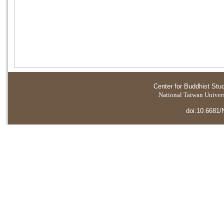
Center for Buddhist Stu
National Taiwan Universi
doi:10.6681