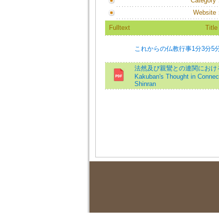
Category
Website
Fulltext
Title
これからの仏教行事1分3分5
法然及び親鸞との連関における覚鑁=S
Kakuban's Thought in Connec
Shinran