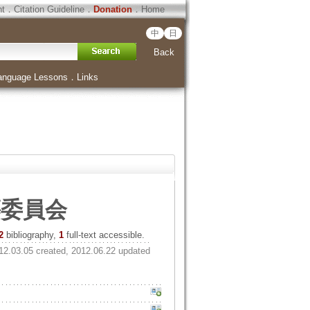
ht
．
Citation Guideline
．
Donation
．
Home
中
日
Back
anguage Lessons
．
Links
纂委員会
2
bibliography,
1
full-text accessible.
12.03.05 created, 2012.06.22 updated