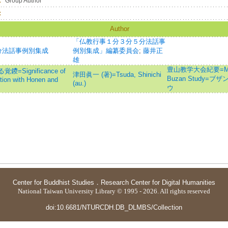
：
Group Author
：
Author
「仏教行事１分３分５分法話事
分法話事例別集成
例別集成」編纂委員会
;
藤井正
雄
豊山教学大会紀要=Memoirs
ignificance of
津田眞一 (著)=Tsuda, Shinichi
Buzan Study=
tion with Honen and
(au.)
ウ
Center for Buddhist Studies
．
Research Center for Digital Humanities
National Taiwan University Library © 1995 - 2026. All rights reserved
doi:10.6681/NTURCDH.DB_DLMBS/Collection