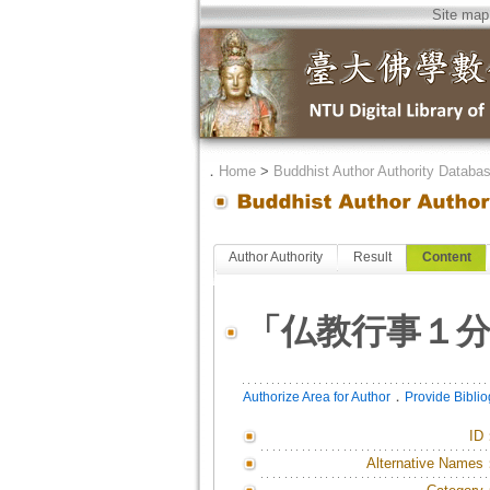
Site map
．
Home
>
Buddhist Author Authority Databa
Author Authority
Result
Content
「仏教行事１
．
Authorize Area for Author
Provide Bibli
ID
Alternative Names