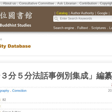
．
About us
．
Consultative Committee
．
Ask Librarian
．
Contribution
．
Copyrig
｜
Catalog
｜
Author Authority
｜
Google
｜
Search engine
．
Fulltext
．
Scriptures
．
L
se
分３分５分法話事例別集成」編
．
20
ography
Correction
：
82
：