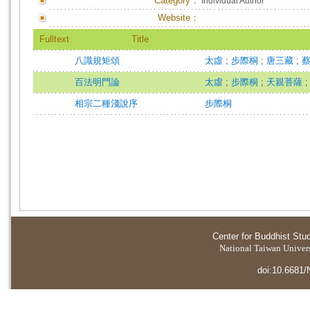
Category：
Individual Author
Website：
Fulltext
Title
八識規矩頌
太虛
;
步際桐
;
唐三藏
;
百法明門論
太虛
;
步際桐
;
天親菩薩
相宗二種淺說序
步際桐
Center for Buddhist Stu
National Taiwan Universi
doi:10.6681