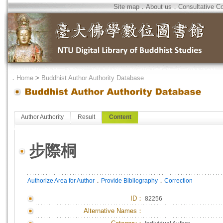
Site map
．
About us
．
Consultative C
．
Home
>
Buddhist Author Authority Database
Author Authority
Result
Content
步際桐
．
．
Authorize Area for Author
Provide Bibliography
Correction
ID
：
82256
Alternative Names：