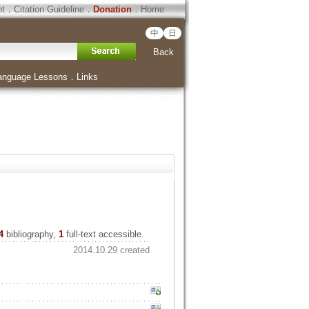
ht
．
Citation Guideline
．
Donation
．
Home
中
日
Back
anguage Lessons
．
Links
4
bibliography,
1
full-text accessible.
2014.10.29 created