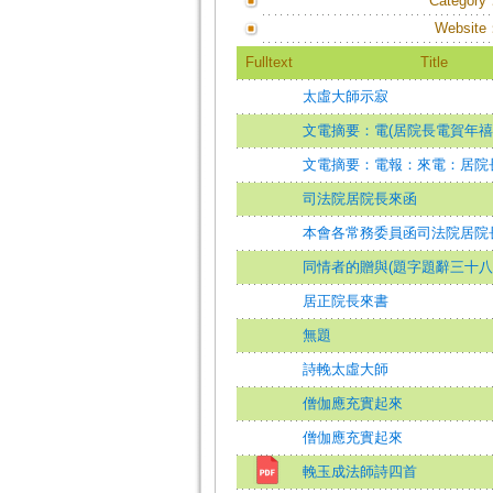
Category
Website
Fulltext
Title
太虛大師示寂
文電摘要：電(居院長電賀年禧
文電摘要：電報：來電：居院
司法院居院長來函
本會各常務委員函司法院居院
同情者的贈與(題字題辭三十八
居正院長來書
無題
詩輓太虛大師
僧伽應充實起來
僧伽應充實起來
輓玉成法師詩四首