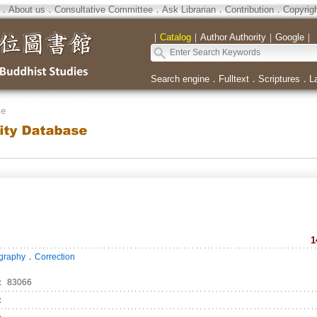
．
About us
．
Consultative Committee
．
Ask Librarian
．
Contribution
．
Copyrig
｜
Catalog
｜
Author Authority
｜
Google
｜
Search engine
．
Fulltext
．
Scriptures
．
L
se
1
．
ography
Correction
：
83066
：