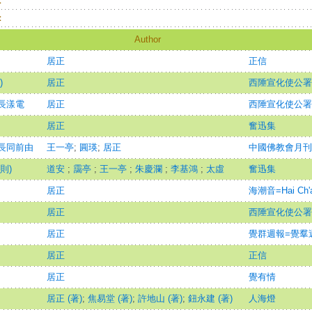
：
：
Author
居正
正信
)
居正
西陲宣化使公署
長漾電
居正
西陲宣化使公署
居正
奮迅集
長同前由
王一亭
;
圓瑛
;
居正
中國佛教會月刊
則)
道安
;
靄亭
;
王一亭
;
朱慶瀾
;
李基鴻
;
太虛
奮迅集
居正
海潮音=Hai Ch'a
居正
西陲宣化使公署
居正
覺群週報=覺羣週報=
居正
正信
居正
覺有情
居正 (著)
;
焦易堂 (著)
;
許地山 (著)
;
鈕永建 (著)
人海燈