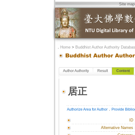
Site map
．
Home
>
Buddhist Author Authority Databa
Author Authority
Result
Content
居正
．
Authorize Area for Author
Provide Bibli
ID
Alternative Names