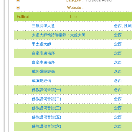
Category：
Individual Author
Website：
Fulltext
Title
三無漏學大意
念西
;
性願
太虛大師輓詩聯彙錄：太虛大師
念西
弔太虛大師
念西
白毫庵膚偈序
念西
白毫庵膚偈序
念西
成阿彌陀經偈
念西
成彌陀經偈
念西
佛教讚偈音譜(一)
念西
佛教讚偈音譜(二)
念西
佛教讚偈音譜(三)
念西
佛教讚偈音譜(五)
念西
佛教讚偈音譜(六)
念西