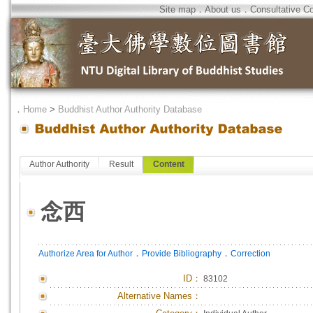
Site map
．
About us
．
Consultative C
．
Home
>
Buddhist Author Authority Database
Author Authority
Result
Content
念西
．
．
Authorize Area for Author
Provide Bibliography
Correction
ID
：
83102
Alternative Names：