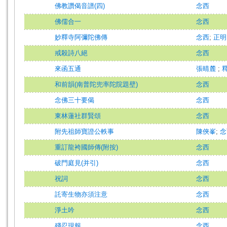
佛教讚偈音譜(四)
念西
佛儒合一
念西
妙釋寺阿彌陀佛傳
念西
;
正明
戒殺詩八絕
念西
來函五通
張晴麓
;
和前韻(南普陀兜率陀院題壁)
念西
念佛三十要偈
念西
東林蓮社群賢頌
念西
附先祖師寶證公軼事
陳俠峯
;
念
重訂龍袴國師傳(附按)
念西
破門庭見(并引)
念西
祝詞
念西
託寄生物亦須注意
念西
淨土吟
念西
殘忍現報
念西