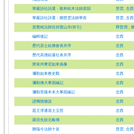
華嚴詩社詩選：敬和枯木法師原韻
慧雲
;
念西
華嚴詩社詩選：贈慧雲法師學長
慧雲
;
念西
賀覺斌法師住持寶山寺(有引)
釋普潤
;
編輯後記
念西
歷代居士結佛會表并序
念西
歷代高僧結蓮社表并序
念西
辨泉州摩尼如來偽像
念西
彌勒如來教史觀
念西
彌勒佛大事因緣記
念西
彌勒菩薩本末大事因緣記
念西
謹獨慎微說
念西
題王淨通居士玉照
念西
羅洪先狀元略傳
念西
贈瑞今法師十首
慧雲
;
念西