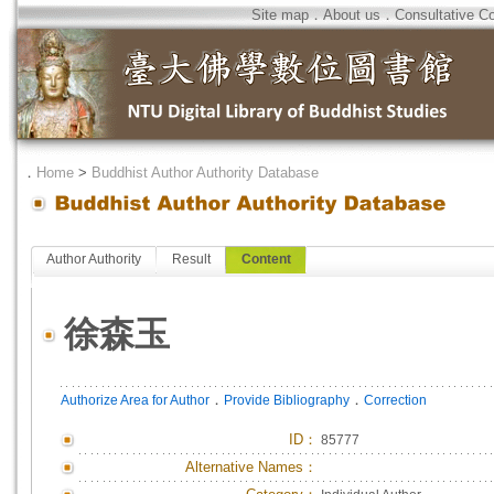
Site map
．
About us
．
Consultative C
．
Home
>
Buddhist Author Authority Database
Author Authority
Result
Content
徐森玉
．
．
Authorize Area for Author
Provide Bibliography
Correction
ID
：
85777
Alternative Names：