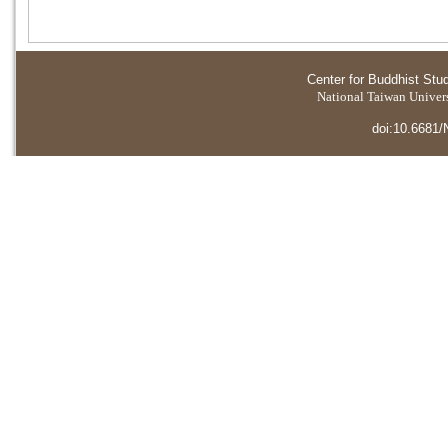
Center for Buddhist Stu
National Taiwan Universi
doi:10.6681