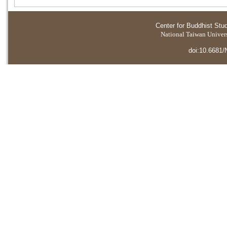
Center for Buddhist Stu
National Taiwan Universi
doi:10.6681