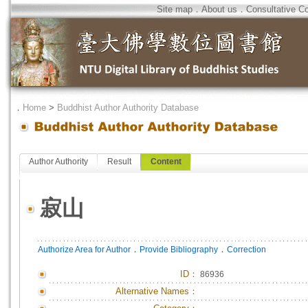
Site map
．
About us
．
Consultative C
．
Home
>
Buddhist Author Authority Database
Author Authority
Result
Content
寂山
．
．
Authorize Area for Author
Provide Bibliography
Correction
ID
：
86936
Alternative Names：