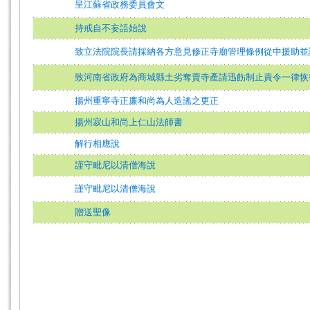
呈江蘇省政務委員會文
持戒自不妄語始說
致立法院院長請採納各方意見修正寺廟管理條例從中援助並
致河南省政府為商城縣土劣奪賣寺產請迅飭制止責令一律恢
揚州重寧寺正廉和尚為人造謠之更正
揚州寂山和尚上仁山法師書
解行相應說
謹守毗尼以清僧海說
謹守毗尼以清僧海說
贈送聖像