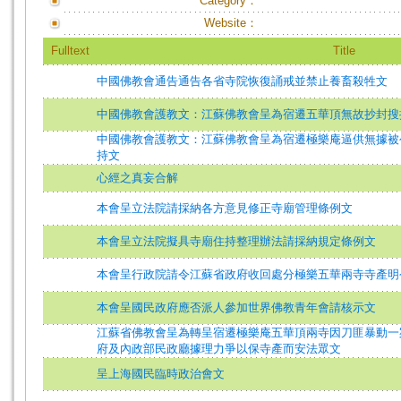
Category：
Website：
Fulltext
Title
中國佛教會通告通告各省寺院恢復誦戒並禁止養畜殺牲文
中國佛教會護教文：江蘇佛教會呈為宿遷五華頂無故抄封搜
中國佛教會護教文：江蘇佛教會呈為宿遷極樂庵逼供無據被
持文
心經之真妄合解
本會呈立法院請採納各方意見修正寺廟管理條例文
本會呈立法院擬具寺廟住持整理辦法請採納規定條例文
本會呈行政院請令江蘇省政府收回處分極樂五華兩寺寺產明
本會呈國民政府應否派人參加世界佛教青年會請核示文
江蘇省佛教會呈為轉呈宿遷極樂庵五華頂兩寺因刀匪暴動一
府及內政部民政廳據理力爭以保寺產而安法眾文
呈上海國民臨時政治會文