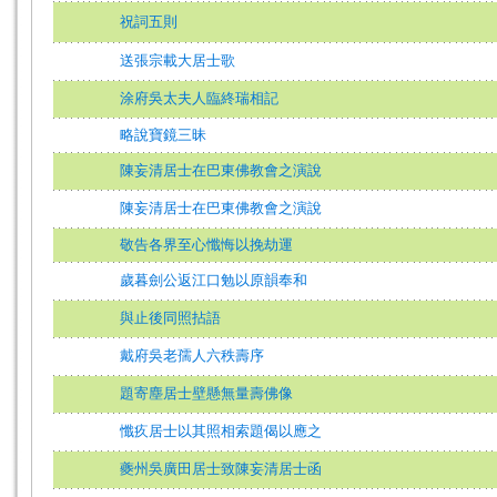
祝詞五則
送張宗載大居士歌
涂府吳太夫人臨終瑞相記
略說寶鏡三昧
陳妄清居士在巴東佛教會之演說
陳妄清居士在巴東佛教會之演說
敬告各界至心懺悔以挽劫運
歲暮劍公返江口勉以原韻奉和
與止後同照拈語
戴府吳老孺人六秩壽序
題寄塵居士壁懸無量壽佛像
懺疚居士以其照相索題偈以應之
夔州吳廣田居士致陳妄清居士函