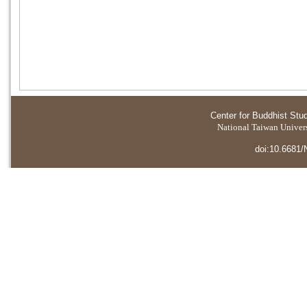
Center for Buddhist Stu
National Taiwan Universi
doi:10.6681