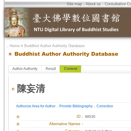
Site map
．
About us
．
Consultative C
．
Home
>
Buddhist Author Authority Database
Author Authority
Result
Content
陳妄清
．
．
Authorize Area for Author
Provide Bibliography
Correction
ID
：
88530
Alternative Names：