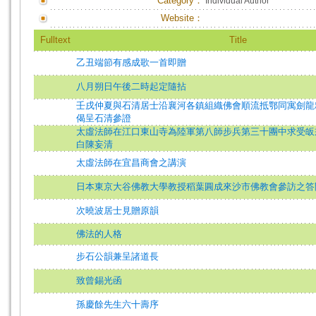
Category：
Individual Author
Website：
Fulltext
Title
乙丑端節有感成歌一首即贈
八月朔日午後二時起定隨拈
壬戌仲夏與石清居士沿襄河各鎮組織佛會順流抵鄂同寓劍龍
偈呈石清參證
太虛法師在江口東山寺為陸軍第八師步兵第三十團中求受皈
白陳妄清
太虛法師在宜昌商會之講演
日本東京大谷佛教大學教授稻葉圓成來沙市佛教會參訪之答
次曉波居士見贈原韻
佛法的人格
步石公韻兼呈諸道長
致曾錫光函
孫慶餘先生六十壽序