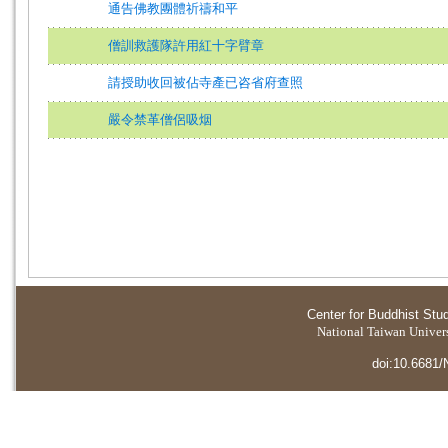
通告佛教團體祈禱和平
僧訓救護隊許用紅十字臂章
請授助收回被佔寺產已咨省府查照
嚴令禁革僧侶吸烟
Center for Buddhist Stu
National Taiwan Universi
doi:10.6681