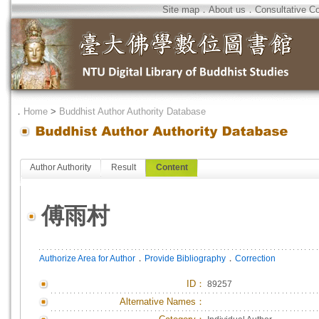
Site map
．
About us
．
Consultative C
．
Home
>
Buddhist Author Authority Database
Author Authority
Result
Content
傅雨村
．
．
Authorize Area for Author
Provide Bibliography
Correction
ID
：
89257
Alternative Names：