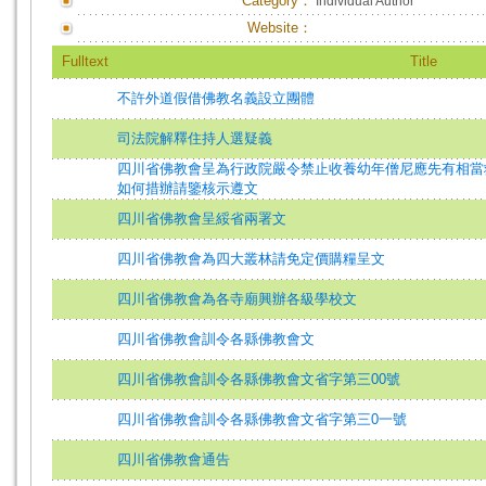
Category：
Individual Author
Website：
Fulltext
Title
不許外道假借佛教名義設立團體
司法院解釋住持人選疑義
四川省佛教會呈為行政院嚴令禁止收養幼年僧尼應先有相當
如何措辦請鑒核示遵文
四川省佛教會呈綏省兩署文
四川省佛教會為四大叢林請免定價購糧呈文
四川省佛教會為各寺廟興辦各級學校文
四川省佛教會訓令各縣佛教會文
四川省佛教會訓令各縣佛教會文省字第三00號
四川省佛教會訓令各縣佛教會文省字第三0一號
四川省佛教會通告