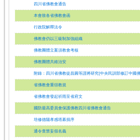
四川省佛教會通告
本會致各省佛教會函
行政院解釋法令
佛教會仍以三級制加強組織
佛教團體立案須教會考核
佛教團體共維治安
附錄：四川省佛教徒昌圓等謹將研究(中央民訓部修訂中國佛
省佛教會重頌教規
省佛教會發起祈雨呈省府文
國防最高委員會保護佛教四川省佛教會通告
培修德陽孝感塔募捐序
通令查禁妄假名義