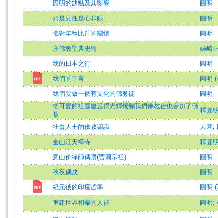
因明的缺點及其影響
圓明
如是見性是心非眼
圓明
佛對年輕比丘的關懷
圓明
序佛教聖典史論
姊崎
我的日本之行
圓明
我們的宣言
圓明 (
我們要做一個有文化的佛教徒
圓明
把可愛的祖國建設得光輝燦爛我們佛教徒也參加了儲
釋圓
蓄
社會人士的佛教認識
大圓
;
金山江天禪寺
釋圓
洞山价禪師傳讚(曹洞宗祖)
圓明
秋夜偶成
圓明
紀元後的印度哲學
圓明 (
重建世界和樂的人群
圓明
;