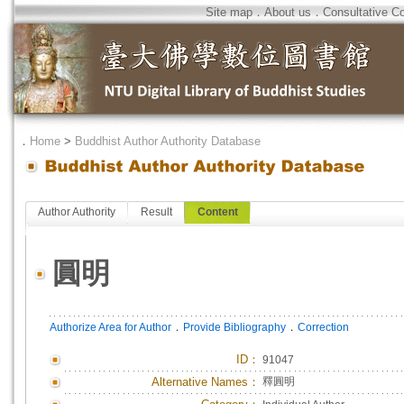
Site map
．
About us
．
Consultative C
．
Home
>
Buddhist Author Authority Database
Author Authority
Result
Content
圓明
．
．
Authorize Area for Author
Provide Bibliography
Correction
ID
：
91047
Alternative Names：
釋圓明