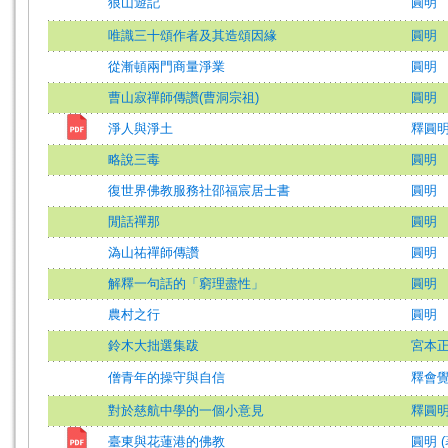
狼山遊記
圓明
唯識三十頌作者及其造頌因緣
圓明
從漸頓兩門商量淨業
圓明
曹山寂禪師傳讚(曹洞宗祖)
圓明
淨人與淨土
釋圓明 
略說三毒
圓明
復世界佛教服務社邵福宸居士書
圓明
閒話禪那
圓明
溈山祐禪師傳讚
圓明
解釋一句話的「窮理盡性」
圓明
農村之行
圓明
鈴木大拙選集跋
宮本正尊
僧青年的操守與自信
釋會
對於慈航中學的一個小意見
釋圓明 
臺東與花蓮港的佛教
圓明 (