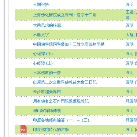
三關證悟
圓明
王震
;
上海佛化醫院成立專刊：題字十二則
淵
大乘思想的根源
圓明
不離文字
大醒
;
中國佛學院同學參加十三陵水庫義務勞動
圓明
心經譚 (下)
圓明 (
心經譚 (上)
圓明 (
日本佛教的一瞥
圓明
出席第二次全世界佛教徒大會三日記
圓明 (
未步將趨失導館
圓明
用有佛名之石作門限致獲現報記
釋圓
仰山寂禪師傳讚
圓明
印度各地經典編篡（一）─（三）
釋圓明 
印度佛陀時代的哲學
圓明 (