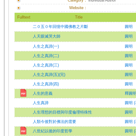
Category：
Individual Author
Website：
Fulltext
Title
二０五０年回憶中國佛教之片斷
圓明
人天眼滅哭大師
圓明
人生之真諦(一)
圓明
人生之真諦(二)
圓明
人生之真諦(三)
圓明
人生之真諦(五)(完)
圓明
人生之真諦(四)
圓明
人生的意義
釋圓明 
人生真諦
圓明 (
人生理想的目標與印度倫理特殊性
圓明
人類今後對於佛法的需要
圓明 (
八世紀以後的印度哲學
圓明 (