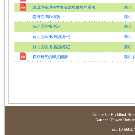
論環境倫理學主要論點與佛教的看法
圓明
臨濟玄禪師傳讚
圓明
蘇北災區掩埋記
圓明
蘇北災區掩埋記(續一)
圓明
蘇北災區掩埋記(續完)
圓明
釋尊時代的印度國情
圓明 (
Center for Buddhist Stu
National Taiwan Universi
doi:10.6681