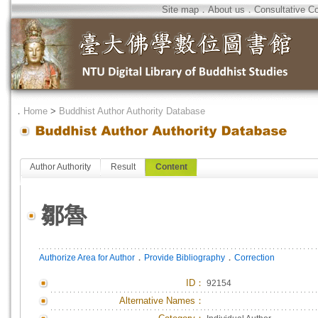
Site map
．
About us
．
Consultative C
．
Home
>
Buddhist Author Authority Database
Author Authority
Result
Content
鄒魯
．
．
Authorize Area for Author
Provide Bibliography
Correction
ID
：
92154
Alternative Names：