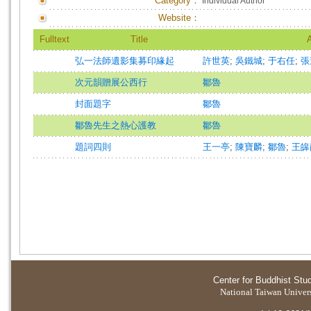
Category：
Individual Author
Website：
Fulltext
Title
A
弘一法師遺影集募印緣起
許世英
;
吳鐵城
;
于右任
;
張
次元韻贈展公西行
鄒魯
封面題字
鄒魯
鄒魯先生之熱心護教
鄒魯
題詞四則
王一亭
;
陳寶麟
;
鄒魯
;
王皞
Center for Buddhist Stu
National Taiwan Universi