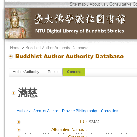
Site map
．
About us
．
Consultative C
．
Home
>
Buddhist Author Authority Database
Author Authority
Result
Content
滿慈
．
．
Authorize Area for Author
Provide Bibliography
Correction
ID
：
92482
Alternative Names：