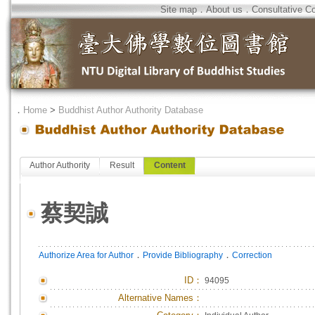
Site map
．
About us
．
Consultative C
．
Home
>
Buddhist Author Authority Database
Author Authority
Result
Content
蔡契誠
．
．
Authorize Area for Author
Provide Bibliography
Correction
ID
：
94095
Alternative Names：