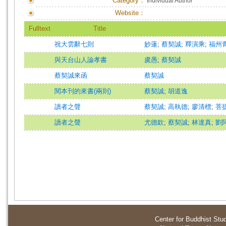
Category：
Individual Author
Website：
Fulltext
Title
祝大雲辭七則
妙蓮
;
蔡契誠
;
釋演乘
;
福州
與天台山人論孝書
虞愚
;
蔡契誠
蔡契誠來函
蔡契誠
閱本刊的來書(兩則)
蔡契誠
;
胡道逸
讀者之聲
蔡契誠
;
高執德
;
廖清標
;
菩
讀者之聲
尤德欽
;
蔡契誠
;
林達真
;
劉
Center for Buddhist Stu